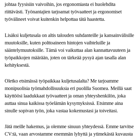
johtaa fyysisiin vaivoihin, jos ergonomiasta ei huolehdita
riittävästi. Työnantajien tarjoamat työvaatteet ja ergonomiset
työvälineet voivat kuitenkin helpottaa tätä haastetta.
Lisäksi kuljetusala on altis talouden suhdanteille ja kansainvälisille
muutoksille, kuten polttoaineen hintojen vaihteluille ja
sääntelymuutoksille. Tämä voi vaikuttaa alan kannattavuuteen ja
työpaikkojen määrään, joten on tärkeää pysyä ajan tasalla alan
kehityksestä.
Oletko etsimässä työpaikkaa kuljetusalalta? Me tarjoamme
monipuolisia työmahdollisuuksia eri puolilla Suomea. Meillä saat
käyttöösi laadukkaat työvaatteet ja oman yhteyshenkilön, joka
auttaa sinua kaikissa työelämän kysymyksissä. Etsimme aina
sinulle sopivan työn, joka vastaa kokemustasi ja toiveitasi.
Jätä meille hakemus, ja olemme sinuun yhteydessä. Emme tarvitse
CV:tä, vaan arvostamme enemmän lyhyttä ja ytimekästä kuvausta