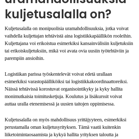
kuljetusalalla on?
Kuljetusalalla on monipuolisia uramahdollisuuksia, jotka voivat
vaihdella kuljettajan tehtävistä aina logistiikkapäällikön rooleihin.
Kuljettajana voi erikoistua esimerkiksi kansainvälisiin kuljetuksiin
tai erikoiskuljetuksiin, mikä voi avata ovia uusiin työtehtäviin ja
parempiin ansioihin.
Logistiikan parissa työskentelevät voivat edetä urallaan
esimerkiksi varastopäälliköiksi tai logistiikkakoordinaattoreiksi.
Näissä tehtävissä korostuvat organisointikyky ja kyky hallita
monimutkaisia toimitusketjuja. Koulutus ja lisäkurssit voivat
auttaa uralla etenemisessä ja uusien taitojen oppimisessa.
Kuljetusalalla on myös mahdollisuus yrittäjyyteen, esimerkiksi
perustamalla oman kuljetusyrityksen. Tämä vaatii kuitenkin
liiketoimintaosaamista ja kykyä hallita yrityksen taloutta ja