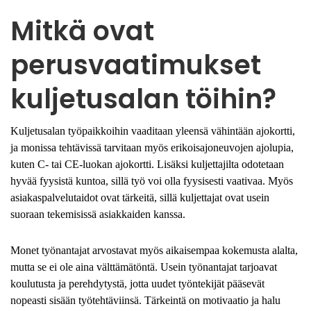
Mitkä ovat
perusvaatimukset
kuljetusalan töihin?
Kuljetusalan työpaikkoihin vaaditaan yleensä vähintään ajokortti,
ja monissa tehtävissä tarvitaan myös erikoisajoneuvojen ajolupia,
kuten C- tai CE-luokan ajokortti. Lisäksi kuljettajilta odotetaan
hyvää fyysistä kuntoa, sillä työ voi olla fyysisesti vaativaa. Myös
asiakaspalvelutaidot ovat tärkeitä, sillä kuljettajat ovat usein
suoraan tekemisissä asiakkaiden kanssa.
Monet työnantajat arvostavat myös aikaisempaa kokemusta alalta,
mutta se ei ole aina välttämätöntä. Usein työnantajat tarjoavat
koulutusta ja perehdytystä, jotta uudet työntekijät pääsevät
nopeasti sisään työtehtäviinsä. Tärkeintä on motivaatio ja halu