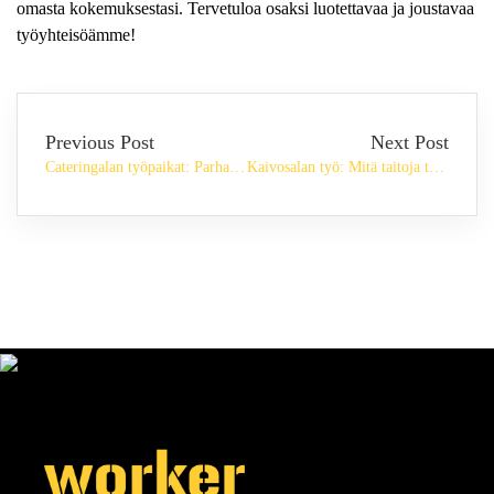
omasta kokemuksestasi. Tervetuloa osaksi luotettavaa ja joustavaa
työyhteisöämme!
Previous Post
Next Post
Cateringalan työpaikat: Parhaat kaupungit työnhakuun
Kaivosalan työ: Mitä taitoja tarvitaan vuonna 2024?