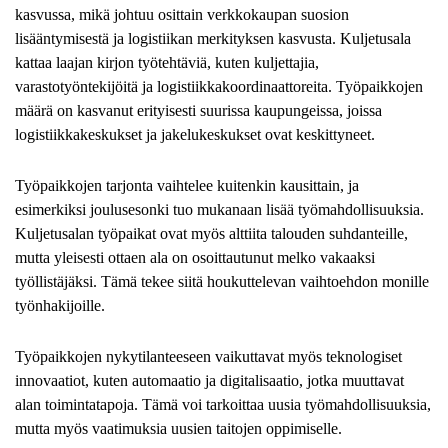
kasvussa, mikä johtuu osittain verkkokaupan suosion
lisääntymisestä ja logistiikan merkityksen kasvusta. Kuljetusala
kattaa laajan kirjon työtehtäviä, kuten kuljettajia,
varastotyöntekijöitä ja logistiikkakoordinaattoreita. Työpaikkojen
määrä on kasvanut erityisesti suurissa kaupungeissa, joissa
logistiikkakeskukset ja jakelukeskukset ovat keskittyneet.
Työpaikkojen tarjonta vaihtelee kuitenkin kausittain, ja
esimerkiksi joulusesonki tuo mukanaan lisää työmahdollisuuksia.
Kuljetusalan työpaikat ovat myös alttiita talouden suhdanteille,
mutta yleisesti ottaen ala on osoittautunut melko vakaaksi
työllistäjäksi. Tämä tekee siitä houkuttelevan vaihtoehdon monille
työnhakijoille.
Työpaikkojen nykytilanteeseen vaikuttavat myös teknologiset
innovaatiot, kuten automaatio ja digitalisaatio, jotka muuttavat
alan toimintatapoja. Tämä voi tarkoittaa uusia työmahdollisuuksia,
mutta myös vaatimuksia uusien taitojen oppimiselle.