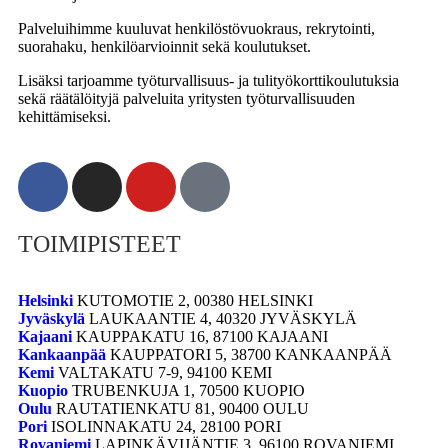
Palveluihimme kuuluvat henkilöstövuokraus, rekrytointi,
suorahaku, henkilöarvioinnit sekä koulutukset.
Lisäksi tarjoamme työturvallisuus- ja tulityökorttikoulutuksia
sekä räätälöityjä palveluita yritysten työturvallisuuden
kehittämiseksi.
TOIMIPISTEET
Helsinki
KUTOMOTIE 2, 00380 HELSINKI
Jyväskylä
LAUKAANTIE 4, 40320 JYVÄSKYLÄ
Kajaani
KAUPPAKATU 16, 87100 KAJAANI
Kankaanpää
KAUPPATORI 5, 38700 KANKAANPÄÄ
Kemi
VALTAKATU 7-9, 94100 KEMI
Kuopio
TRUBENKUJA 1, 70500 KUOPIO
Oulu
RAUTATIENKATU 81, 90400 OULU
Pori
ISOLINNAKATU 24, 28100 PORI
Rovaniemi
LAPINKÄVIJÄNTIE 3, 96100 ROVANIEMI