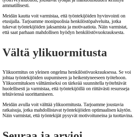
ammatillisesti.
Meidän kautta voit varmistaa, että työntekijöiden hyvinvointi on
etusijalla. Tarjoamme monipuolisia henkilöstöpalveluita, jotka
tukevat työntekijöiden jaksamista ja motivaatiota. Näin varmistat,
että saat parhaan mahdollisen hyödyn henkilöstövuokrauksesta.
Vältä ylikuormitusta
Ylikuormitus on yleinen ongelma henkilöstövuokrauksessa. Se voi
johtaa työntekijöiden uupumiseen ja heikentyneeseen työtehoon.
Ylikuormituksen välttämiseksi on tärkeää suunnitella työtehtävät
huolellisesti ja varmistaa, että työntekijöillä on riittävästi resursseja
tehtäviensä suorittamiseen.
Meidän avulla voit välttää ylikuormitusta. Tarjoamme joustavia
ratkaisuja, jotka mahdollistavat työntekijöiden optimaalisen käytön.
Näin varmistat, että työntekijät pysyvät motivoituneina ja tuottavina.
Seuraa ja arvioi