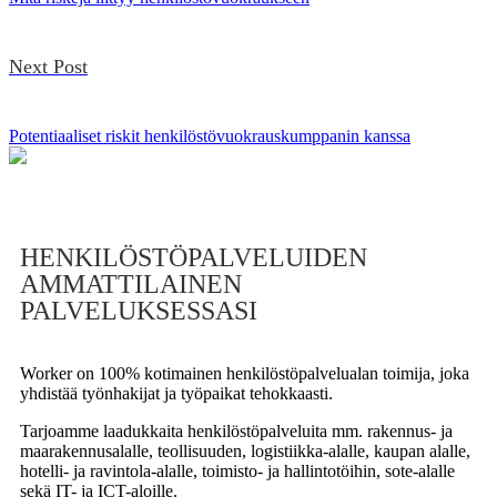
Next Post
Potentiaaliset riskit henkilöstövuokrauskumppanin kanssa
HENKILÖSTÖPALVELUIDEN
AMMATTILAINEN
PALVELUKSESSASI
Worker on 100% kotimainen henkilöstöpalvelualan toimija, joka
yhdistää työnhakijat ja työpaikat tehokkaasti.
Tarjoamme laadukkaita henkilöstöpalveluita mm. rakennus- ja
maarakennusalalle, teollisuuden, logistiikka-alalle, kaupan alalle,
hotelli- ja ravintola-alalle, toimisto- ja hallintotöihin, sote-alalle
sekä IT- ja ICT-aloille.