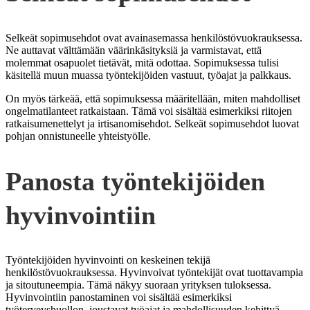
Selkeät sopimusehdot ovat avainasemassa henkilöstövuokrauksessa.
Ne auttavat välttämään väärinkäsityksiä ja varmistavat, että
molemmat osapuolet tietävät, mitä odottaa. Sopimuksessa tulisi
käsitellä muun muassa työntekijöiden vastuut, työajat ja palkkaus.
On myös tärkeää, että sopimuksessa määritellään, miten mahdolliset
ongelmatilanteet ratkaistaan. Tämä voi sisältää esimerkiksi riitojen
ratkaisumenettelyt ja irtisanomisehdot. Selkeät sopimusehdot luovat
pohjan onnistuneelle yhteistyölle.
Panosta työntekijöiden
hyvinvointiin
Työntekijöiden hyvinvointi on keskeinen tekijä
henkilöstövuokrauksessa. Hyvinvoivat työntekijät ovat tuottavampia
ja sitoutuneempia. Tämä näkyy suoraan yrityksen tuloksessa.
Hyvinvointiin panostaminen voi sisältää esimerkiksi
työterveyshuollon, joustavat työajat ja mahdollisuuden kehittyä