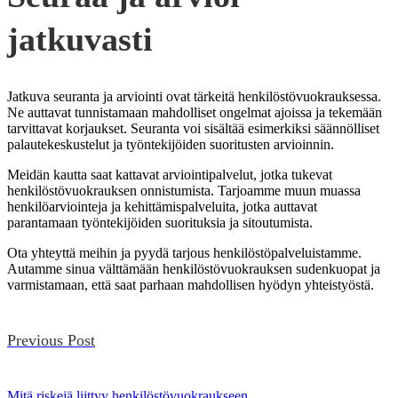
jatkuvasti
Jatkuva seuranta ja arviointi ovat tärkeitä henkilöstövuokrauksessa.
Ne auttavat tunnistamaan mahdolliset ongelmat ajoissa ja tekemään
tarvittavat korjaukset. Seuranta voi sisältää esimerkiksi säännölliset
palautekeskustelut ja työntekijöiden suoritusten arvioinnin.
Meidän kautta saat kattavat arviointipalvelut, jotka tukevat
henkilöstövuokrauksen onnistumista. Tarjoamme muun muassa
henkilöarviointeja ja kehittämispalveluita, jotka auttavat
parantamaan työntekijöiden suorituksia ja sitoutumista.
Ota yhteyttä meihin ja pyydä tarjous henkilöstöpalveluistamme.
Autamme sinua välttämään henkilöstövuokrauksen sudenkuopat ja
varmistamaan, että saat parhaan mahdollisen hyödyn yhteistyöstä.
Previous Post
Mitä riskejä liittyy henkilöstövuokraukseen