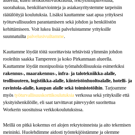
alueella, kuten henkilöstövuokrausta, rekrytointipalveluita,
suorahakua, henkilöarviointeja ja asiakasyritystemme tarpeisiin
räätälöityjä koulutuksia. Lisäksi kauttamme saat apua yrityksesi
työturvallisuuden parantamiseen sekä johdon ja henkilöstön
kehittämiseen. Voit lukea lisää palveluistamme yrityksille
suunnatuilta
palvelusivuiltamme
.
Kauttamme löydät töitä suorittavista tehtävistä ylimmän johdon
rooleihin saakka Tampereen ja koko Pirkanmaan alueella.
Kauttamme löydät monipuolisia työmahdollisuuksia esimerkiksi
rakennus-, maarakennus-, infra- ja talotekniikka-alalle,
teollisuuteen, logistiikka-alalle, kiinteistönhuoltoalalle, hotelli- ja
ravintola-alalle, kaupan alalle sekä toimistotöihin
. Tarjoamme
myös
työturvallisuuskorttikoulutuksia
verkossa sekä yrityksille että
yksityishenkilöille, eli saat tarvittavat pätevyydet suoritettua
Workerin suosituissa verkkokoulutuksissa.
Meillä on pitkä kokemus eri alojen rekrytoinneista ja aito tekemisen
meininki. Huolehdimme aidosti työntekijöistämme ja olemme