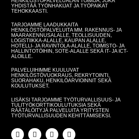
HENKILÖSTÖPALVELUALAN TOIMIJA, JOKA
YHDISTÄÄ TYÖNHAKIJAT JA TYÖPAIKAT
TEHOKKAASTI.
TARJOAMME LAADUKKAITA
HENKILÖSTÖPALVELUITA MM. RAKENNUS- JA
MAARAKENNUSALALLE, TEOLLISUUDEN,
LOGISTIIKKA-ALALLE, KAUPAN ALALLE,
HOTELLI- JA RAVINTOLA-ALALLE, TOIMISTO- JA
HALLINTOTÖIHIN, SOTE-ALALLE SEKÄ IT- JA ICT-
ALOILLE.
PALVELUIHIMME KUULUVAT
HENKILÖSTÖVUOKRAUS, REKRYTOINTI,
SUORAHAKU, HENKILÖARVIOINNIT SEKÄ
KOULUTUKSET.
LISÄKSI TARJOAMME TYÖTURVALLISUUS- JA
TULITYÖKORTTIKOULUTUKSIA SEKÄ
RÄÄTÄLÖITYJÄ PALVELUITA YRITYSTEN
TYÖTURVALLISUUDEN KEHITTÄMISEKSI.