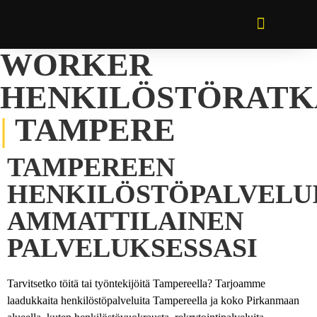
WORKER
HENKILÖSTÖRATK
|
TAMPERE
TAMPEREEN
HENKILÖSTÖPALVELU
AMMATTILAINEN
PALVELUKSESSASI
Tarvitsetko töitä tai työntekijöitä Tampereella? Tarjoamme
laadukkaita henkilöstöpalveluita Tampereella ja koko Pirkanmaan