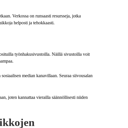
tkaan. Verkossa on runsaasti resursseja, jotka
ikkoja helposti ja tehokkaasti.
tuilla työnhakusivustoilla. Näillä sivustoilla voit
kaampaa.
 sosiaalisen median kanavillaan. Seuraa siivousalan
, joten kannattaa vierailla säännöllisesti niiden
aikkojen