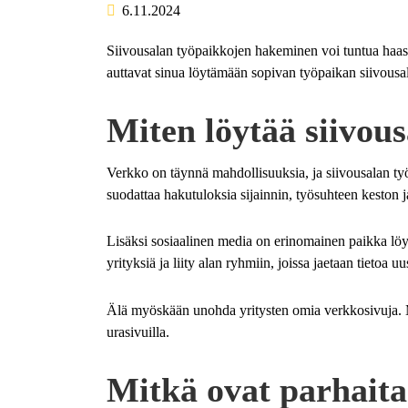
6.11.2024
Siivousalan työpaikkojen hakeminen voi tuntua haasta
auttavat sinua löytämään sopivan työpaikan siivousala
Miten löytää siivou
Verkko on täynnä mahdollisuuksia, ja siivousalan työp
suodattaa hakutuloksia sijainnin, työsuhteen keston 
Lisäksi sosiaalinen media on erinomainen paikka löy
yrityksiä ja liity alan ryhmiin, joissa jaetaan tietoa u
Älä myöskään unohda yritysten omia verkkosivuja. Mon
urasivuilla.
Mitkä ovat parhaita