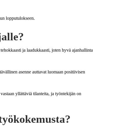
elun lopputulokseen.
jalle?
 tehokkaasti ja laadukkaasti, joten hyvä ajanhallinta
stävällinen asenne auttavat luomaan positiivisen
staan yllättäviä tilanteita, ja työntekijän on
n työkokemusta?