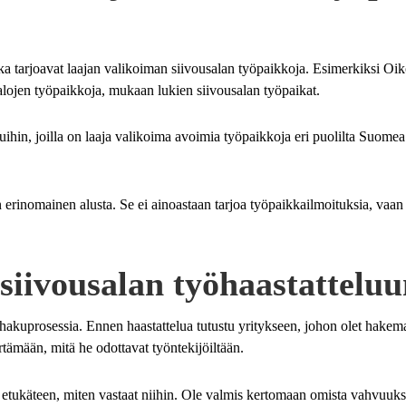
ka tarjoavat laajan valikoiman siivousalan työpaikkoja. Esimerkiksi Oiko
i alojen työpaikkoja, mukaan lukien siivousalan työpaikat.
ihin, joilla on laaja valikoima avoimia työpaikkoja eri puolilta Suomea
n erinomainen alusta. Se ei ainoastaan tarjoa työpaikkailmoituksia, va
siivousalan työhaastattelu
kuprosessia. Ennen haastattelua tutustu yritykseen, johon olet hakemass
ämään, mitä he odottavat työntekijöiltään.
etukäteen, miten vastaat niihin. Ole valmis kertomaan omista vahvuuksista