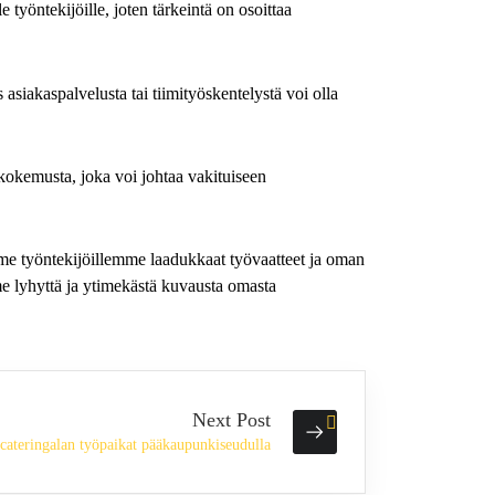
e työntekijöille, joten tärkeintä on osoittaa
asiakaspalvelusta tai tiimityöskentelystä voi olla
 kokemusta, joka voi johtaa vakituiseen
mme työntekijöillemme laadukkaat työvaatteet ja oman
mme lyhyttä ja ytimekästä kuvausta omasta
Next Post
 cateringalan työpaikat pääkaupunkiseudulla