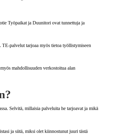
tie Työpaikat ja Duunitori ovat tunnettuja ja
. TE-palvelut tarjoaa myös tietoa työllistymiseen
an myös mahdollisuuden verkostoitua alan
un?
a. Selvitä, millaisia palveluita he tarjoavat ja mikä
si ja siitä, miksi olet kiinnostunut juuri tästä