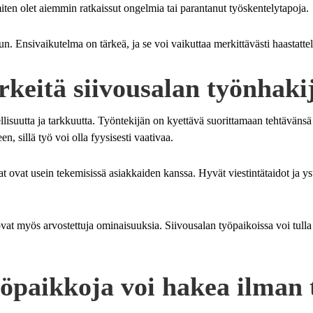
ten olet aiemmin ratkaissut ongelmia tai parantanut työskentelytapoja.
uun. Ensivaikutelma on tärkeä, ja se voi vaikuttaa merkittävästi haastatt
rkeitä siivousalan työnhaki
ellisuutta ja tarkkuutta. Työntekijän on kyettävä suorittamaan tehtävänsä
n, sillä työ voi olla fyysisesti vaativaa.
jat ovat usein tekemisissä asiakkaiden kanssa. Hyvät viestintätaidot ja y
at myös arvostettuja ominaisuuksia. Siivousalan työpaikoissa voi tulla va
yöpaikkoja voi hakea ilma