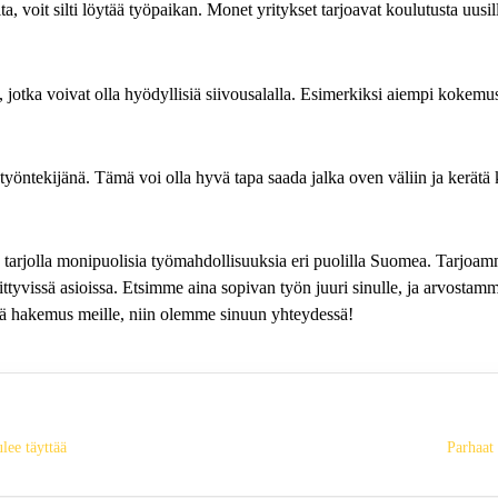
, voit silti löytää työpaikan. Monet yritykset tarjoavat koulutusta uusill
otka voivat olla hyödyllisiä siivousalalla. Esimerkiksi aiempi kokemus 
atyöntekijänä. Tämä voi olla hyvä tapa saada jalka oven väliin ja kerätä
n tarjolla monipuolisia työmahdollisuuksia eri puolilla Suomea. Tarjoa
ittyvissä asioissa. Etsimme aina sopivan työn juuri sinulle, ja arvosta
tä hakemus meille, niin olemme sinuun yhteydessä!
lee täyttää
Parhaat