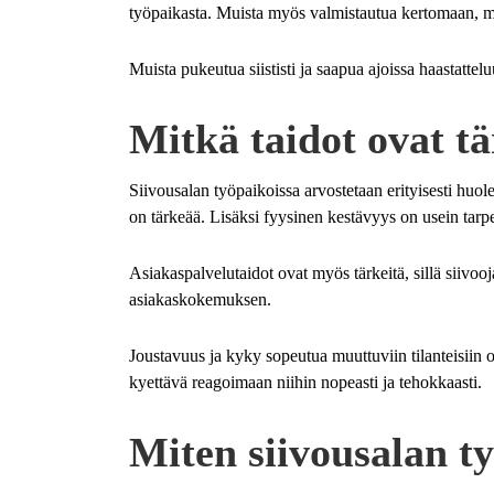
työpaikasta. Muista myös valmistautua kertomaan, mi
Muista pukeutua siististi ja saapua ajoissa haastattel
Mitkä taidot ovat tä
Siivousalan työpaikoissa arvostetaan erityisesti huol
on tärkeää. Lisäksi fyysinen kestävyys on usein tarpee
Asiakaspalvelutaidot ovat myös tärkeitä, sillä siivoo
asiakaskokemuksen.
Joustavuus ja kyky sopeutua muuttuviin tilanteisiin ov
kyettävä reagoimaan niihin nopeasti ja tehokkaasti.
Miten siivousalan t