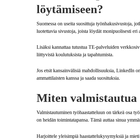
löytämiseen?
Suomessa on useita suosittuja työnhakusivustoja, jot
luotettavia sivustoja, joista löydät monipuolisesti er
Lisäksi kannattaa tutustua TE-palveluiden verkkosivu
liittyvistä koulutuksista ja tapahtumista.
Jos etsit kansainvälisiä mahdollisuuksia, LinkedIn o
ammattilaisten kanssa ja saada suosituksia.
Miten valmistautua 
Valmistautuminen työhaastatteluun on tärkeä osa työha
on heidän toimintatapansa. Tämä auttaa sinua ymmärt
Harjoittele yleisimpiä haastattelukysymyksiä ja mieti 