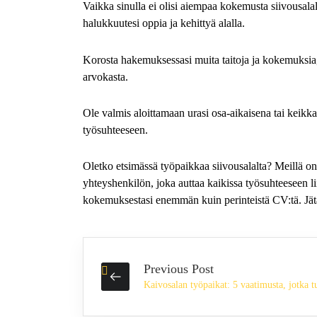
Vaikka sinulla ei olisi aiempaa kokemusta siivousalalta
halukkuutesi oppia ja kehittyä alalla.
Korosta hakemuksessasi muita taitoja ja kokemuksia, j
arvokasta.
Ole valmis aloittamaan urasi osa-aikaisena tai keikk
työsuhteeseen.
Oletko etsimässä työpaikkaa siivousalalta? Meillä o
yhteyshenkilön, joka auttaa kaikissa työsuhteeseen li
kokemuksestasi enemmän kuin perinteistä CV:tä. Jä
Previous Post
Kaivosalan työpaikat: 5 vaatimusta, jotka tu