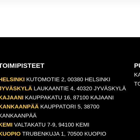
TOIMIPISTEET
P
K
HELSINKI
KUTOMOTIE 2, 00380 HELSINKI
T
JYVÄSKYLÄ
LAUKAANTIE 4, 40320 JYVÄSKYLÄ
KAJAANI
KAUPPAKATU 16, 87100 KAJAANI
KANKAANPÄÄ
KAUPPATORI 5, 38700
KANKAANPÄÄ
KEMI
VALTAKATU 7-9, 94100 KEMI
KUOPIO
TRUBENKUJA 1, 70500 KUOPIO