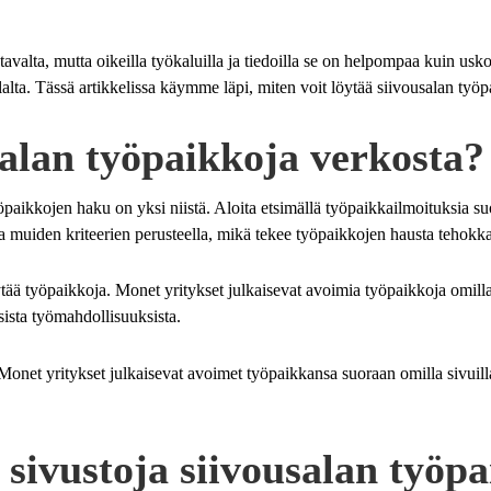
valta, mutta oikeilla työkaluilla ja tiedoilla se on helpompaa kuin usko
lta. Tässä artikkelissa käymme läpi, miten voit löytää siivousalan työpa
salan työpaikkoja verkosta?
aikkojen haku on yksi niistä. Aloita etsimällä työpaikkailmoituksia suosi
ja muiden kriteerien perusteella, mikä tekee työpaikkojen hausta tehok
tää työpaikkoja. Monet yritykset julkaisevat avoimia työpaikkoja omilla
usista työmahdollisuuksista.
et yritykset julkaisevat avoimet työpaikkansa suoraan omilla sivuillaan
 sivustoja siivousalan työp