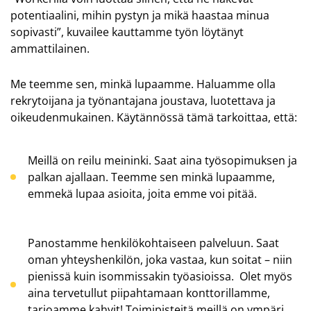
potentiaalini, mihin pystyn ja mikä haastaa minua
sopivasti”, kuvailee kauttamme työn löytänyt
ammattilainen.
Me teemme sen, minkä lupaamme. Haluamme olla
rekrytoijana ja työnantajana joustava, luotettava ja
oikeudenmukainen. Käytännössä tämä tarkoittaa, että:
Meillä on reilu meininki. Saat aina työsopimuksen ja
palkan ajallaan. Teemme sen minkä lupaamme,
emmekä lupaa asioita, joita emme voi pitää.
Panostamme henkilökohtaiseen palveluun. Saat
oman yhteyshenkilön, joka vastaa, kun soitat – niin
pienissä kuin isommissakin työasioissa. Olet myös
aina tervetullut piipahtamaan konttorillamme,
tarjoamme kahvit! Toimipisteitä meillä on ympäri