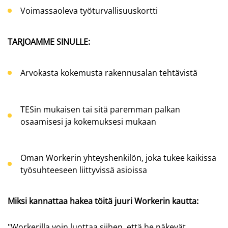
Voimassaoleva työturvallisuuskortti
TARJOAMME SINULLE:
Arvokasta kokemusta rakennusalan tehtävistä
TESin mukaisen tai sitä paremman palkan
osaamisesi ja kokemuksesi mukaan
Oman Workerin yhteyshenkilön, joka tukee kaikissa
työsuhteeseen liittyvissä asioissa
Miksi kannattaa hakea töitä juuri Workerin kautta:
"Workerilla voin luottaa siihen, että he näkevät