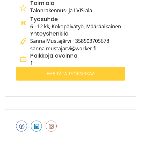
Toimiala
Talonrakennus- ja LVIS-ala
Työsuhde
6 - 12 kk, Kokopäivätyö, Määräaikainen
Yhteyshenkilö
Sanna Mustajärvi +358503705678
sanna.mustajarvi@worker.fi
Paikkoja avoinna
1
HAE TÄTÄ TYÖPAIKKAA