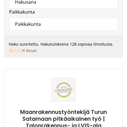
Paikkakunta
Haku suoritettu. Hakutuloksena 128 sopivaa ilmoitusta.
RSS
Reset
Maanrakennustyöntekijä Turun
Satamaan pitkäaikainen työ |
Talonrakennus- ja LVIS-ala