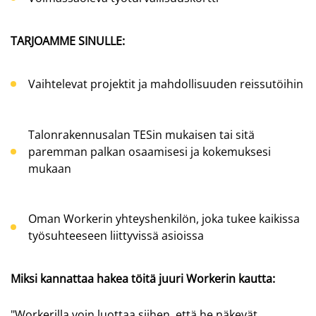
TARJOAMME SINULLE:
Vaihtelevat projektit ja mahdollisuuden reissutöihin
Talonrakennusalan TESin mukaisen tai sitä
paremman palkan osaamisesi ja kokemuksesi
mukaan
Oman Workerin yhteyshenkilön, joka tukee kaikissa
työsuhteeseen liittyvissä asioissa
Miksi kannattaa hakea töitä juuri Workerin kautta:
"Workerilla voin luottaa siihen, että he näkevät