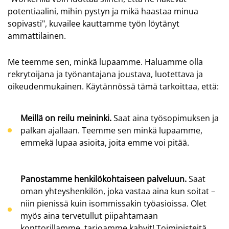
potentiaalini, mihin pystyn ja mikä haastaa minua
sopivasti", kuvailee kauttamme työn löytänyt
ammattilainen.
Me teemme sen, minkä lupaamme. Haluamme olla
rekrytoijana ja työnantajana joustava, luotettava ja
oikeudenmukainen. Käytännössä tämä tarkoittaa, että:
Meillä on reilu meininki.
Saat aina työsopimuksen ja
palkan ajallaan. Teemme sen minkä lupaamme,
emmekä lupaa asioita, joita emme voi pitää.
Panostamme henkilökohtaiseen palveluun.
Saat
oman yhteyshenkilön, joka vastaa aina kun soitat –
niin pienissä kuin isommissakin työasioissa. Olet
myös aina tervetullut piipahtamaan
konttorillamme, tarjoamme kahvit! Toimipisteitä