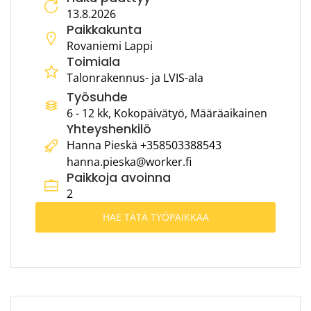
13.8.2026
Paikkakunta
Rovaniemi Lappi
Toimiala
Talonrakennus- ja LVIS-ala
Työsuhde
6 - 12 kk, Kokopäivätyö, Määräaikainen
Yhteyshenkilö
Hanna Pieskä +358503388543
hanna.pieska@worker.fi
Paikkoja avoinna
2
HAE TÄTÄ TYÖPAIKKAA