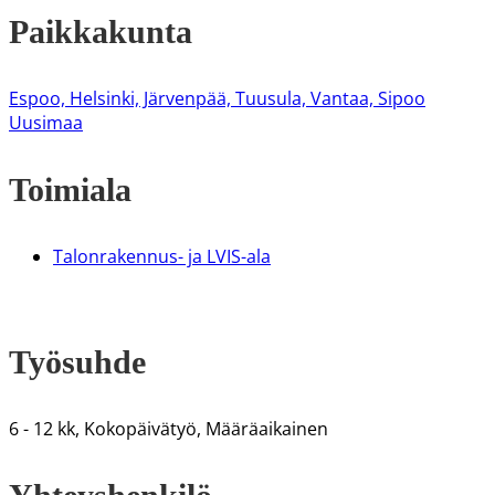
Paikkakunta
Espoo, Helsinki, Järvenpää, Tuusula, Vantaa, Sipoo
Uusimaa
Toimiala
Talonrakennus- ja LVIS-ala
Työsuhde
6 - 12 kk, Kokopäivätyö, Määräaikainen