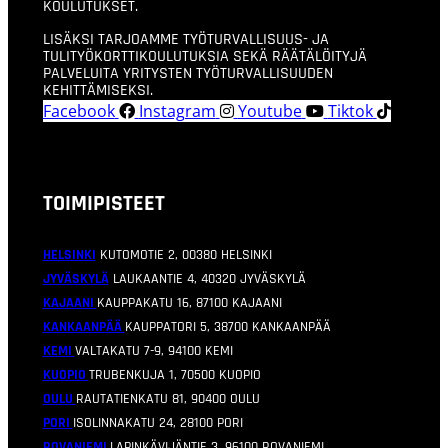
KOULUTUKSET.
LISÄKSI TARJOAMME TYÖTURVALLISUUS- JA
TULITYÖKORTTIKOULUTUKSIA SEKÄ RÄÄTÄLÖITYJÄ
PALVELUITA YRITYSTEN TYÖTURVALLISUUDEN
KEHITTÄMISEKSI.
Facebook
Instagram
Youtube
Tiktok
TOIMIPISTEET
HELSINKI
KUTOMOTIE 2, 00380 HELSINKI
JYVÄSKYLÄ
LAUKAANTIE 4, 40320 JYVÄSKYLÄ
KAJAANI
KAUPPAKATU 16, 87100 KAJAANI
KANKAANPÄÄ
KAUPPATORI 5, 38700 KANKAANPÄÄ
KEMI
VALTAKATU 7-9, 94100 KEMI
KUOPIO
TRUBENKUJA 1, 70500 KUOPIO
OULU
RAUTATIENKATU 81, 90400 OULU
PORI
ISOLINNAKATU 24, 28100 PORI
ROVANIEMI
LAPINKÄVIJÄNTIE 3, 96100 ROVANIEMI