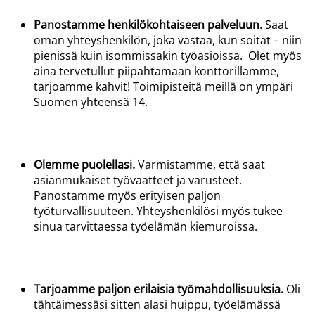
Panostamme henkilökohtaiseen palveluun
.
Saat
oman yhteyshenkilön, joka
vastaa,
kun soitat – niin
pienissä kuin isommissakin työasioissa. Olet myös
aina tervetullut piipahtamaan konttorillamme,
tarjoamme kahvit! Toimipisteitä meillä on ympäri
Suomen yhteensä 14.
Olemme puolellasi
.
Varmistamme, että saat
asianmukaiset työvaatteet ja varusteet.
Panostamme myös erityisen paljon
työturvallisuuteen. Yhteyshenkilösi myös tukee
sinua tarvittaessa työelämän kiemuroissa.
Tarjoamme paljon erilaisia työmahdollisuuksia
.
Oli
tähtäimessäsi sitten alasi huippu, työelämässä