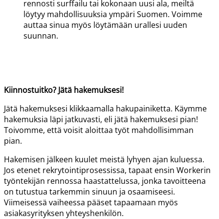
rennosti surffailu tai kokonaan uusi ala, meiltä
löytyy mahdollisuuksia ympäri Suomen. Voimme
auttaa sinua myös löytämään urallesi uuden
suunnan.
Kiinnostuitko? Jätä hakemuksesi!
Jätä hakemuksesi klikkaamalla hakupainiketta. Käymme
hakemuksia läpi jatkuvasti, eli jätä hakemuksesi pian!
Toivomme, että voisit aloittaa työt mahdollisimman
pian
.
Hakemisen jälkeen kuulet meistä lyhyen
ajan kuluessa.
Jos etenet rekrytointiprosessissa, tapaat ensin
Workerin
työntekijän rennossa haastattelussa, jonka tavoitteena
on tutustua tarkemmin sinuun ja osaamiseesi.
Viimeisessä vaiheessa pääset tapaamaan myös
asiakasyrityksen yhteyshenkilön.