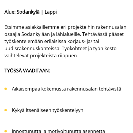
Alue: Sodankylä | Lappi
Etsimme asiakkaillemme eri projekteihin rakennusalan
osaajia Sodankylään ja lähialueille. Tehtävässä pääset
työskentelemään erilaisissa korjaus- ja/ tai
uudisrakennuskohteissa. Työkohteet ja työn kesto
vaihtelevat projekteista riippuen.
TYÖSSÄ VAADITAAN:
Aikaisempaa kokemusta rakennusalan tehtävistä
Kykyä itsenäiseen työskentelyyn
Innostunutta ja motivoitunutta asennetta