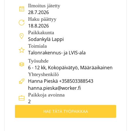
Ilmoitus jätetty
28.7.2026
Haku päättyy
18.8.2026
Paikkakunta
Sodankylä Lappi
Toimiala
Talonrakennus- ja LVIS-ala
Työsuhde
6 - 12 kk, Kokopäivätyö, Määräaikainen
Yhteyshenkilö
Hanna Pieskä +358503388543
hanna.pieska@worker.fi
Paikkoja avoinna
2
HAE TÄTÄ TYÖPAIKKAA