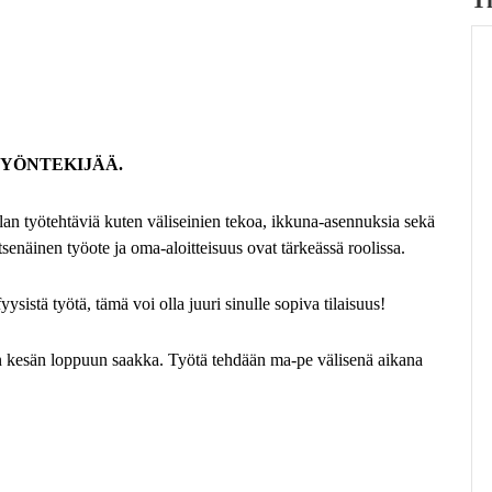
YÖNTEKIJÄÄ.
lan työtehtäviä kuten väliseinien tekoa, ikkuna-asennuksia sekä
tsenäinen työote ja oma-aloitteisuus ovat tärkeässä roolissa.
yysistä työtä, tämä voi olla juuri sinulle sopiva tilaisuus!
kin kesän loppuun saakka. Työtä tehdään ma-pe välisenä aikana