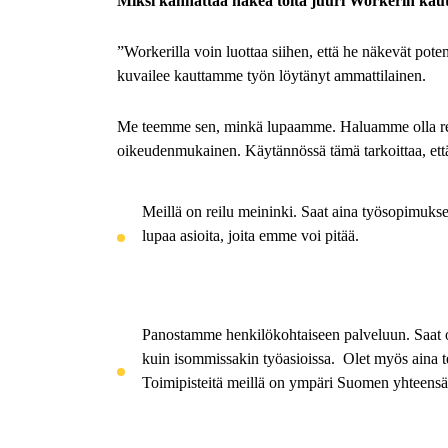
Miksi kannattaa hakea töitä juuri Workerin kaut
”Workerilla voin luottaa siihen, että he näkevät pote
kuvailee kauttamme työn löytänyt ammattilainen.
Me teemme sen, minkä lupaamme. Haluamme olla rekry
oikeudenmukainen. Käytännössä tämä tarkoittaa, ett
Meillä on reilu meininki.
Saat aina työsopimuks
lupaa asioita, joita emme voi pitää.
Panostamme henkilökohtaiseen palveluun
. Saat
kuin isommissakin työasioissa. Olet myös aina t
Toimipisteitä meillä on ympäri Suomen yhteensä