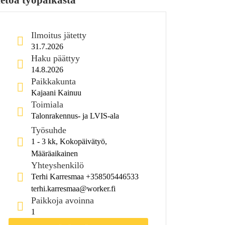
Ilmoitus jätetty
31.7.2026
Haku päättyy
14.8.2026
Paikkakunta
Kajaani Kainuu
Toimiala
Talonrakennus- ja LVIS-ala
Työsuhde
1 - 3 kk, Kokopäivätyö,
Määräaikainen
Yhteyshenkilö
Terhi Karresmaa +358505446533
terhi.karresmaa@worker.fi
Paikkoja avoinna
1