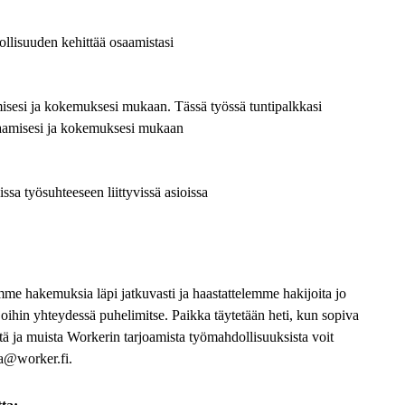
llisuuden kehittää osaamistasi
misesi ja kokemuksesi mukaan.
Tässä työssä tuntipalkkasi
osaamisesi ja kokemuksesi mukaan
sa työsuhteeseen liittyvissä asioissa
me hakemuksia läpi jatkuvasti ja haastattelemme hakijoita jo
oihin yhteydessä puhelimitse. Paikka täytetään heti, kun sopiva
östä ja muista Workerin tarjoamista työmahdollisuuksista voit
aa@worker.fi.