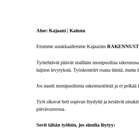
Alue: Kajaani | Kainuu
Etsimme asiakkaallemme Kajaaniin
RAKENNUST
Työtehtävät pitävät sisällään monipuolisia rakennusa
laipion levytyksiä.
Työskentelet osana tiimiä, mutta i
Jos nautit monipuolisista rakennustöistä ja et pelkää f
Työt alkavat heti sopivan löydyttä ja kestävät aina
päivävuorossa.
Sovit tähän työhön, jos sinulta löytyy: