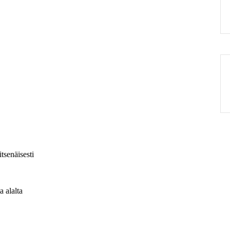
tsenäisesti
 alalta