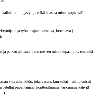
ta:
ntiaalini, mihin pystyn ja mikä haastaa minua sopivasti”,
toijana ja työnantajana joustava, luotettava ja
ä:
en ja palkan ajallaan. Teemme sen minkä lupaamme, emmekä
 oman yhteyshenkilön, joka
vastaa,
kun soitat – niin pienissä
ervetullut piipahtamaan konttorillamme, tarjoamme kahvit!
 13.