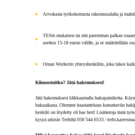
Arvokasta työkokemusta rakennusalalta ja mahdo
TESin mukaisen tai sitä paremman palkan osaa
asettuu 15-18 euron välille, ja se määritellään 
Oman Workerin yhteyshenkilön, joka tukee kaikis
Kiinnostuitko? Jätä hakemuksesi!
Jätä hakemuksesi klikkaamalla hakupainiketta. Käym
hakuaikana. Olemme haastatteluun kutsuttaviin hakij
henkilö on löydetty eli hae heti! Lisätietoja tästä ty
kysyä arkisin Terhiltä 050 544 6533 / terhi.karresm