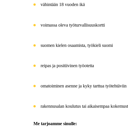
vähintään 18 vuoden ikä
voimassa oleva työturvallisuuskortti
suomen kielen osaamista, työkieli suomi
reipas ja positiivinen työotetta
omatoiminen asenne ja kyky tarttua työtehtäviin i
rakennusalan koulutus tai aikaisempaa kokemusta
Me tarjoamme sinulle: