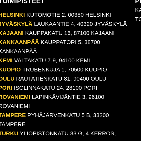
TOIMIPISTEET
P
K
HELSINKI
KUTOMOTIE 2, 00380 HELSINKI
T
JYVÄSKYLÄ
LAUKAANTIE 4, 40320 JYVÄSKYLÄ
KAJAANI
KAUPPAKATU 16, 87100 KAJAANI
KANKAANPÄÄ
KAUPPATORI 5, 38700
KANKAANPÄÄ
KEMI
VALTAKATU 7-9, 94100 KEMI
KUOPIO
TRUBENKUJA 1, 70500 KUOPIO
OULU
RAUTATIENKATU 81, 90400 OULU
PORI
ISOLINNAKATU 24, 28100 PORI
ROVANIEMI
LAPINKÄVIJÄNTIE 3, 96100
ROVANIEMI
TAMPERE
PYHÄJÄRVENKATU 5 B, 33200
TAMPERE
TURKU
YLIOPISTONKATU 33 G, 4.KERROS,