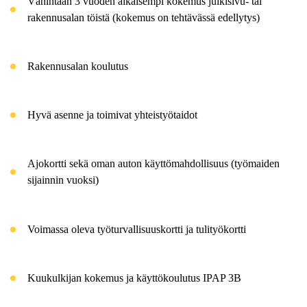
Vähintään 3 vuoden aikaisempi kokemus julkisivu- tai
rakennusalan töistä (kokemus on tehtävässä edellytys)
Rakennusalan koulutus
Hyvä asenne ja toimivat yhteistyötaidot
Ajokortti sekä oman auton käyttömahdollisuus (työmaiden
sijainnin vuoksi)
Voimassa oleva työturvallisuuskortti ja tulityökortti
Kuukulkijan kokemus ja käyttökoulutus IPAP 3B