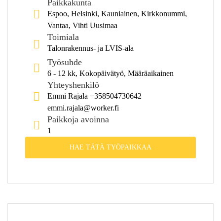
Paikkakunta
Espoo, Helsinki, Kauniainen, Kirkkonummi,
Vantaa, Vihti Uusimaa
Toimiala
Talonrakennus- ja LVIS-ala
Työsuhde
6 - 12 kk, Kokopäivätyö, Määräaikainen
Yhteyshenkilö
Emmi Rajala +358504730642
emmi.rajala@worker.fi
Paikkoja avoinna
1
HAE TÄTÄ TYÖPAIKKAA