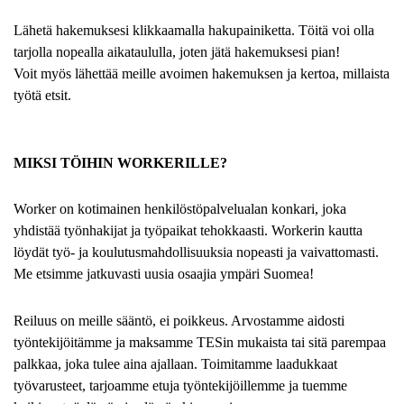
Lähetä hakemuksesi klikkaamalla hakupainiketta. Töitä voi olla
tarjolla nopealla aikataululla, joten jätä hakemuksesi pian!
Voit myös lähettää meille avoimen hakemuksen ja kertoa, millaista
työtä etsit.
MIKSI TÖIHIN WORKERILLE?
Worker on kotimainen henkilöstöpalvelualan konkari, joka
yhdistää työnhakijat ja työpaikat tehokkaasti. Workerin kautta
löydät työ- ja koulutusmahdollisuuksia nopeasti ja vaivattomasti.
Me etsimme jatkuvasti uusia osaajia ympäri Suomea!
Reiluus on meille sääntö, ei poikkeus. Arvostamme aidosti
työntekijöitämme ja maksamme TESin mukaista tai sitä parempaa
palkkaa, joka tulee aina ajallaan. Toimitamme laadukkaat
työvarusteet, tarjoamme etuja työntekijöillemme ja tuemme