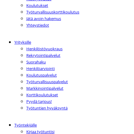
Koulutukset
Työturvallisuuskorttikoulutus
Jätä avoin hakemus
Yhteystiedot
Yrityksille
Henkilöstövuokraus
Rekrytointipalvelut
Suorahaku
Henkilöarviointi
Koulutuspalvelut
Työturvallisuuspalvelut
Markkinointipalvelut
Korttikoulutukset
Pyydä tarjous!
Työtuntien hyväksyntä
Työntekijälle
Kirjaa työtuntisi