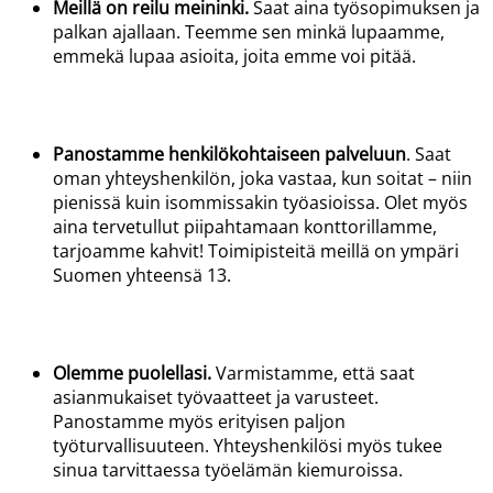
Meillä on reilu meininki.
Saat aina työsopimuksen ja
palkan ajallaan. Teemme sen minkä lupaamme,
emmekä lupaa asioita, joita emme voi pitää.
Panostamme henkilökohtaiseen palveluun
. Saat
oman yhteyshenkilön, joka
vastaa,
kun soitat – niin
pienissä kuin isommissakin työasioissa. Olet myös
aina tervetullut piipahtamaan konttorillamme,
tarjoamme kahvit! Toimipisteitä meillä on ympäri
Suomen yhteensä 13.
Olemme puolellasi
.
Varmistamme, että saat
asianmukaiset työvaatteet ja varusteet.
Panostamme myös erityisen paljon
työturvallisuuteen. Yhteyshenkilösi myös tukee
sinua tarvittaessa työelämän kiemuroissa.