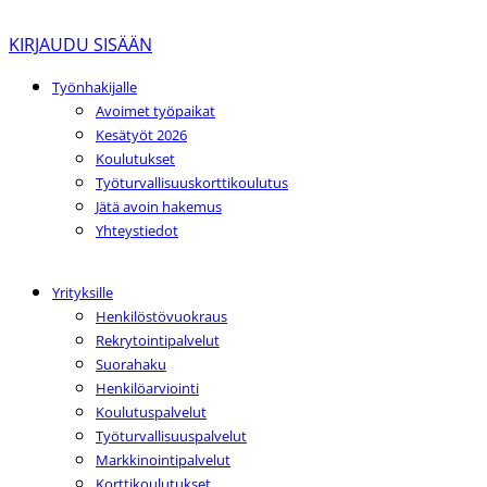
KIRJAUDU SISÄÄN
Työnhakijalle
Avoimet työpaikat
Kesätyöt 2026
Koulutukset
Työturvallisuuskorttikoulutus
Jätä avoin hakemus
Yhteystiedot
Yrityksille
Henkilöstövuokraus
Rekrytointipalvelut
Suorahaku
Henkilöarviointi
Koulutuspalvelut
Työturvallisuuspalvelut
Markkinointipalvelut
Korttikoulutukset