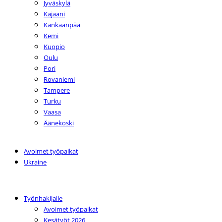
Jyväskylä
Kajaani
Kankaanpää
Kemi
Kuopio
Oulu
Pori
Rovaniemi
Tampere
Turku
Vaasa
Äänekoski
Avoimet työpaikat
Ukraine
Työnhakijalle
Avoimet työpaikat
Kesätyöt 2026