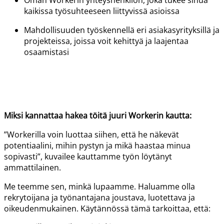
Oman Workerin yhteyshenkilön, joka tukee sinua
kaikissa työsuhteeseen liittyvissä asioissa
Mahdollisuuden työskennellä eri asiakasyrityksillä ja
projekteissa, joissa voit kehittyä ja laajentaa
osaamistasi
Miksi kannattaa hakea töitä juuri
Workerin
kautta:
”
Workerilla
voin luottaa siihen, että he näkevät
potentiaalini, mihin pystyn ja mikä haastaa minua
sopivasti”, kuvailee kauttamme työn löytänyt
ammattilainen.
Me teemme sen, minkä lupaamme. Haluamme olla
rekrytoijana ja työnantajana joustava, luotettava ja
oikeudenmukainen. Käytännössä tämä tarkoittaa, että: