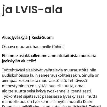
ja LVIS-ala
Alue: Jyväskylä | Keski-Suomi
Osaava muurari, hae meille töihin!
Etsimme asiakkaallemme ammattitaitoista muuraria
Jyväskylän alueelle!
Työtehtäväsi sisältävät vaihtelevia muuraustöitä niin
uudiskohteissa kuin saneerauskohteissakin. Sinulla on
aiempaa kokemusta muuraustöistä. Tehtävissä
menestyminen edellyttää huolellisuutta, oma-
aloitteisuutta sekä kykyä työskennellä itsenäisesti.
Työkohteet sijaitsevat pääasiassa Jyväskylässä, mutta
mahdollisuus on työskennellä myös muualla Keski-
Suomessa mikäli sinulla on auto käytettävissäsi.
Työssä