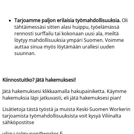
Tarjoamme paljon erilaisia työmahdollisuuksia
.
Oli
tähtäimessäsi sitten alasi huippu, työelämässä
rennosti surffailu tai kokonaan uusi ala, meiltä
löytyy mahdollisuuksia ympäri Suomen. Voimme
auttaa sinua myös löytämään urallesi uuden
suunnan.
Kiinnostuitko? Jätä hakemuksesi!
Jätä hakemuksesi klikkaamalla hakupainiketta. Käymme
hakemuksia läpi jatkuvasti, eli jätä hakemuksesi pian!
Lisätietoja tästä työstä ja muista Keski-Suomen
Workerin
tarjoamista työmahdollisuuksista voit kysyä Viliinalta
sähköpostitse
viliina.tolmunen@worker.fi.