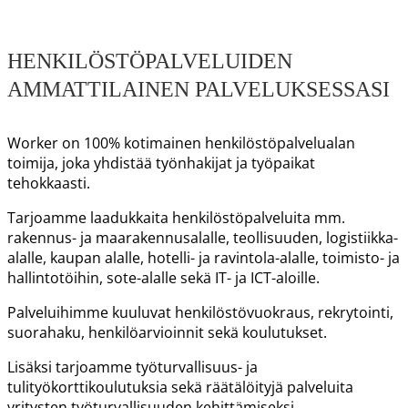
HENKILÖSTÖPALVELUIDEN
AMMATTILAINEN PALVELUKSESSASI
Worker on 100% kotimainen henkilöstöpalvelualan
toimija, joka yhdistää työnhakijat ja työpaikat
tehokkaasti.
Tarjoamme laadukkaita henkilöstöpalveluita mm.
rakennus- ja maarakennusalalle, teollisuuden, logistiikka-
alalle, kaupan alalle, hotelli- ja ravintola-alalle, toimisto- ja
hallintotöihin, sote-alalle sekä IT- ja ICT-aloille.
Palveluihimme kuuluvat henkilöstövuokraus, rekrytointi,
suorahaku, henkilöarvioinnit sekä koulutukset.
Lisäksi tarjoamme työturvallisuus- ja
tulityökorttikoulutuksia sekä räätälöityjä palveluita
yritysten työturvallisuuden kehittämiseksi.