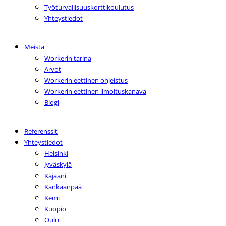
Työturvallisuuskorttikoulutus
Yhteystiedot
Meistä
Workerin tarina
Arvot
Workerin eettinen ohjeistus
Workerin eettinen ilmoituskanava
Blogi
Referenssit
Yhteystiedot
Helsinki
Jyväskylä
Kajaani
Kankaanpää
Kemi
Kuopio
Oulu