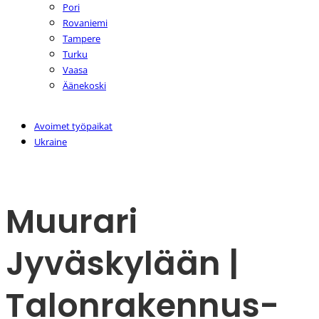
Pori
Rovaniemi
Tampere
Turku
Vaasa
Äänekoski
Avoimet työpaikat
Ukraine
Muurari
Jyväskylään |
Talonrakennus-