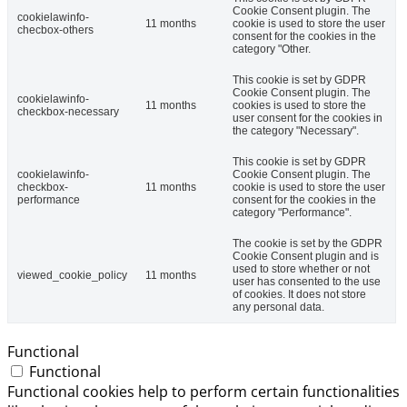
Cookie Consent plugin. The
cookielawinfo-
11 months
cookie is used to store the user
checbox-others
consent for the cookies in the
category "Other.
This cookie is set by GDPR
Cookie Consent plugin. The
cookielawinfo-
11 months
cookies is used to store the
checkbox-necessary
user consent for the cookies in
the category "Necessary".
This cookie is set by GDPR
cookielawinfo-
Cookie Consent plugin. The
checkbox-
11 months
cookie is used to store the user
performance
consent for the cookies in the
category "Performance".
The cookie is set by the GDPR
Cookie Consent plugin and is
used to store whether or not
viewed_cookie_policy
11 months
user has consented to the use
of cookies. It does not store
any personal data.
Functional
Functional
Functional cookies help to perform certain functionalities