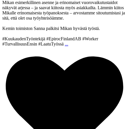
Mikan esimerkillinen asenne ja erinomaiset vuorovaikutustaidot
näkyvät arjessa – ja saavat kiitosta myös asiakkailta. Lämmin kiitos
Mikalle erinomaisesta työpanoksesta – arvostamme sitoutumistasi ja
sitä, että olet osa työyhteisöämme.
Kemin toimiston Sanna palkitsi Mikan hyvästä työstä.
#KuukaudenTyöntekijä #EpirocFinlandAB #Worker
#TurvallisuusEnsin #LaatuTyössä
...