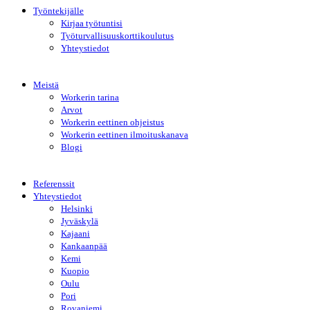
Työntekijälle
Kirjaa työtuntisi
Työturvallisuuskorttikoulutus
Yhteystiedot
Meistä
Workerin tarina
Arvot
Workerin eettinen ohjeistus
Workerin eettinen ilmoituskanava
Blogi
Referenssit
Yhteystiedot
Helsinki
Jyväskylä
Kajaani
Kankaanpää
Kemi
Kuopio
Oulu
Pori
Rovaniemi