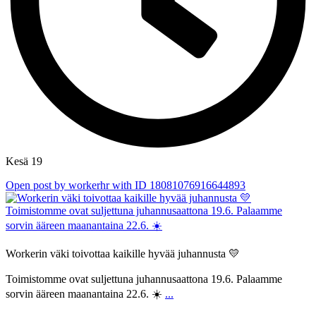
Kesä 19
Open post by workerhr with ID 18081076916644893
Workerin väki toivottaa kaikille hyvää juhannusta 💛
Toimistomme ovat suljettuna juhannusaattona 19.6. Palaamme
sorvin ääreen maanantaina 22.6. ☀️
...