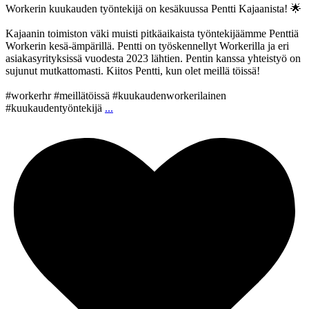
Workerin kuukauden työntekijä on kesäkuussa Pentti Kajaanista! 🌟
Kajaanin toimiston väki muisti pitkäaikaista työntekijäämme Penttiä
Workerin kesä-ämpärillä. Pentti on työskennellyt Workerilla ja eri
asiakasyrityksissä vuodesta 2023 lähtien. Pentin kanssa yhteistyö on
sujunut mutkattomasti. Kiitos Pentti, kun olet meillä töissä!
#workerhr #meillätöissä #kuukaudenworkerilainen
#kuukaudentyöntekijä
...