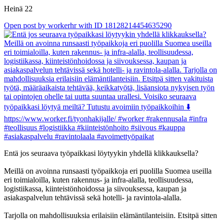
Heinä 22
Open post by workerhr with ID 18128214454635290
Entä jos seuraava työpaikkasi löytyykin yhdellä klikkauksella?
Meillä on avoinna runsaasti työpaikkoja eri puolilla Suomea useilla
eri toimialoilla, kuten rakennus- ja infra-alalla, teollisuudessa,
logistiikassa, kiinteistönhoidossa ja siivouksessa, kaupan ja
asiakaspalvelun tehtävissä sekä hotelli- ja ravintola-alalla.
Tarjolla on mahdollisuuksia erilaisiin elämäntilanteisiin. Etsitpä sitten