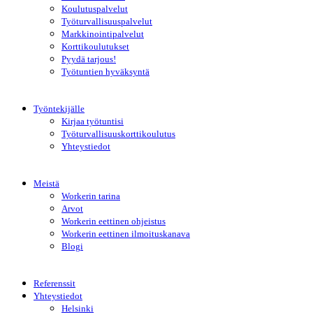
Koulutuspalvelut
Työturvallisuuspalvelut
Markkinointipalvelut
Korttikoulutukset
Pyydä tarjous!
Työtuntien hyväksyntä
Työntekijälle
Kirjaa työtuntisi
Työturvallisuuskorttikoulutus
Yhteystiedot
Meistä
Workerin tarina
Arvot
Workerin eettinen ohjeistus
Workerin eettinen ilmoituskanava
Blogi
Referenssit
Yhteystiedot
Helsinki