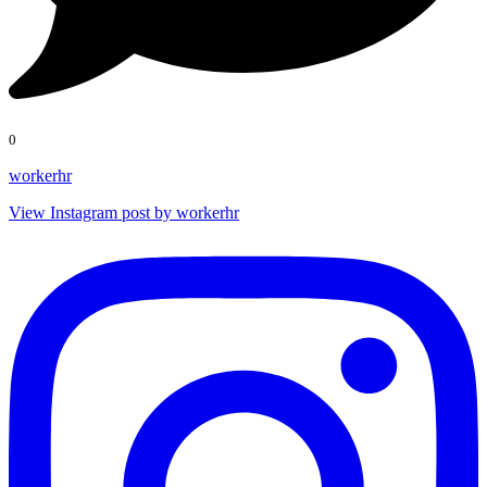
0
workerhr
View Instagram post by workerhr