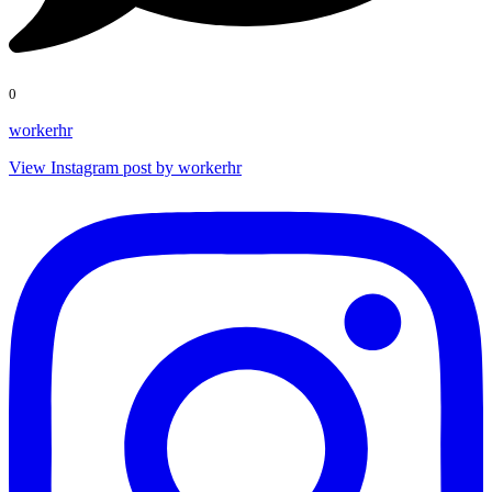
0
workerhr
View Instagram post by workerhr