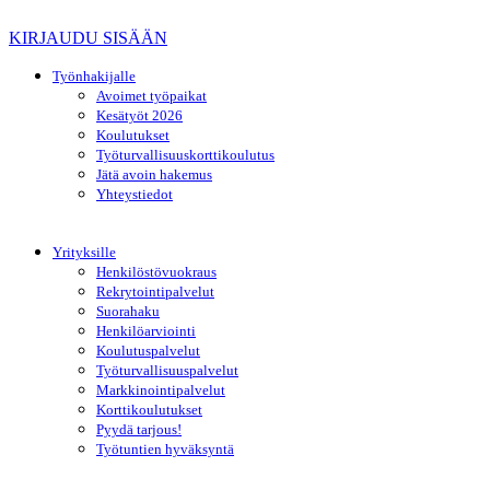
KIRJAUDU SISÄÄN
Työnhakijalle
Avoimet työpaikat
Kesätyöt 2026
Koulutukset
Työturvallisuuskorttikoulutus
Jätä avoin hakemus
Yhteystiedot
Yrityksille
Henkilöstövuokraus
Rekrytointipalvelut
Suorahaku
Henkilöarviointi
Koulutuspalvelut
Työturvallisuuspalvelut
Markkinointipalvelut
Korttikoulutukset
Pyydä tarjous!
Työtuntien hyväksyntä