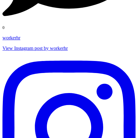
0
workerhr
View Instagram post by workerhr