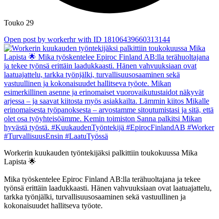
Touko 29
Open post by workerhr with ID 18106439660313144
Workerin kuukauden työntekijäksi palkittiin toukokuussa Mika
Lapista 🌟
Mika työskentelee Epiroc Finland AB:lla terähuoltajana ja tekee
työnsä erittäin laadukkaasti. Hänen vahvuuksiaan ovat laatuajattelu,
tarkka työnjälki, turvallisuusosaaminen sekä vastuullinen ja
kokonaisuudet hallitseva työote.