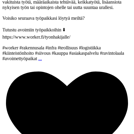
vakituista työtä, määräaikaista tehtävää, keikkatyötä, lisäansiota
nykyisen työn tai opintojen ohelle tai uutta suuntaa urallesi.
Voisiko seuraava työpaikkasi löytyä meiltä?
Tutustu avoimiin työpaikkoihin ⬇️
https://www.worker.fi/tyonhakijalle/
#worker #rakennusala #infra #teollisuus #logistiikka
#kiinteistönhoito #siivous #kauppa #asiakaspalvelu #ravintolaala
#avoimettyöpaikat
...