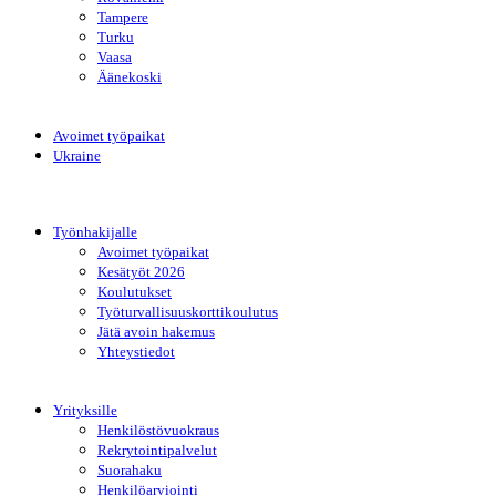
Tampere
Turku
Vaasa
Äänekoski
Avoimet työpaikat
Ukraine
Työnhakijalle
Avoimet työpaikat
Kesätyöt 2026
Koulutukset
Työturvallisuuskorttikoulutus
Jätä avoin hakemus
Yhteystiedot
Yrityksille
Henkilöstövuokraus
Rekrytointipalvelut
Suorahaku
Henkilöarviointi