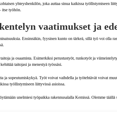
ohtaisen yhteyshenkilön, joka auttaa sinua kaikissa työllistymiseen lii
– itse työhön.
kentelyn vaatimukset ja ede
ominaisuuksia. Ensinnäkin, fyysinen kunto on tärkeä, sillä työ voi olla ra
sä.
 taitoja ja osaamista. Esimerkiksi perustustyöt, runkotyöt ja viimeistelyt
kehittää taitojasi ja menestyä työssäsi.
utta ja sopeutumiskykyä. Työt voivat vaihdella ja työtehtävät voivat mu
ssa työllistymiseen liittyvissä asioissa.
 löytämään unelmiesi työpaikka rakennusalalla Kemissä. Olemme täällä 