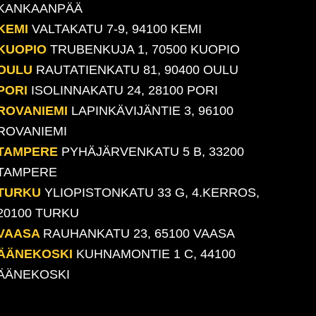
KANKAANPÄÄ
KEMI
VALTAKATU 7-9, 94100 KEMI
KUOPIO
TRUBENKUJA 1, 70500 KUOPIO
OULU
RAUTATIENKATU 81, 90400 OULU
PORI
ISOLINNAKATU 24, 28100 PORI
ROVANIEMI
LAPINKÄVIJÄNTIE 3, 96100
ROVANIEMI
TAMPERE
PYHÄJÄRVENKATU 5 B, 33200
TAMPERE
TURKU
YLIOPISTONKATU 33 G, 4.KERROS,
20100 TURKU
VAASA
RAUHANKATU 23, 65100 VAASA
ÄÄNEKOSKI
KUHNAMONTIE 1 C, 44100
ÄÄNEKOSKI