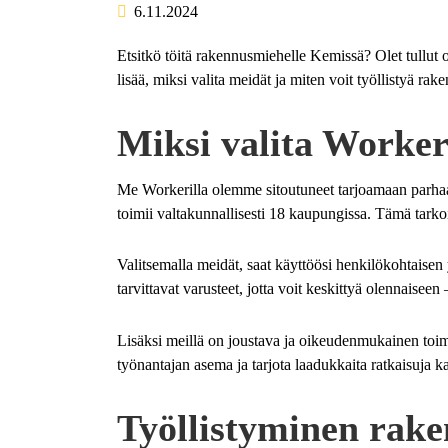
6.11.2024
Etsitkö töitä rakennusmiehelle Kemissä? Olet tullut
lisää, miksi valita meidät ja miten voit työllistyä r
Miksi valita Worker
Me Workerilla olemme sitoutuneet tarjoamaan parhaa
toimii valtakunnallisesti 18 kaupungissa. Tämä tarkoi
Valitsemalla meidät, saat käyttöösi henkilökohtaisen 
tarvittavat varusteet, jotta voit keskittyä olennaisee
Lisäksi meillä on joustava ja oikeudenmukainen toimi
työnantajan asema ja tarjota laadukkaita ratkaisuja ka
Työllistyminen rak