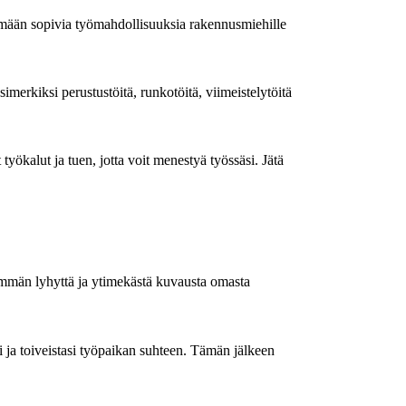
mään sopivia työmahdollisuuksia rakennusmiehille
imerkiksi perustustöitä, runkotöitä, viimeistelytöitä
ökalut ja tuen, jotta voit menestyä työssäsi. Jätä
mmän lyhyttä ja ytimekästä kuvausta omasta
ja toiveistasi työpaikan suhteen. Tämän jälkeen