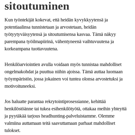
sitoutuminen
Kun työntekijät kokevat, että heidän kyvykkyytensä ja
potentiaalinsa tunnistetaan ja arvostetaan, heidän
työtyytyväisyytensä ja sitoutumisensa kasvaa. Tämä näkyy
parempana työilmapiirinä, vähentyneenä vaihtuvuutena ja
korkeampana tuottavuutena.
Henkilöarviointien avulla voidaan myös tunnistaa mahdolliset
ongelmakohdat ja puuttua niihin ajoissa. Tämä auttaa luomaan
työympäristön, jossa jokainen voi tuntea olonsa arvostetuksi ja
motivoituneeksi.
Jos haluatte parantaa rekrytointiprosessianne, kehittää
henkilöstöänne tai tukea esihenkilötyötä, ottakaa meihin yhteyttä
ja pyytäkää tarjous headhunting-palveluistamme. Olemme
valmiina auttamaan teitä saavuttamaan parhaat mahdolliset
tulokset.