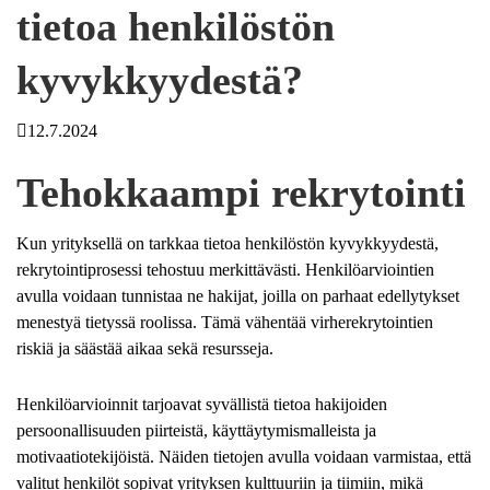
tietoa henkilöstön
kyvykkyydestä?
12.7.2024
Tehokkaampi rekrytointi
Kun yrityksellä on tarkkaa tietoa henkilöstön kyvykkyydestä,
rekrytointiprosessi tehostuu merkittävästi. Henkilöarviointien
avulla voidaan tunnistaa ne hakijat, joilla on parhaat edellytykset
menestyä tietyssä roolissa. Tämä vähentää virherekrytointien
riskiä ja säästää aikaa sekä resursseja.
Henkilöarvioinnit tarjoavat syvällistä tietoa hakijoiden
persoonallisuuden piirteistä, käyttäytymismalleista ja
motivaatiotekijöistä. Näiden tietojen avulla voidaan varmistaa, että
valitut henkilöt sopivat yrityksen kulttuuriin ja tiimiin, mikä