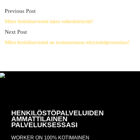
Previous Post
Miten henkilöarviointi tukee esihenkilötyötä?
Next Post
Miksi henkilöarviointi on avainasemassa rekrytointiprosessissa?
HENKILÖSTÖPALVELUIDEN
AMMATTILAINEN
PALVELUKSESSASI
WORKER ON 100% KOTIMAINEN