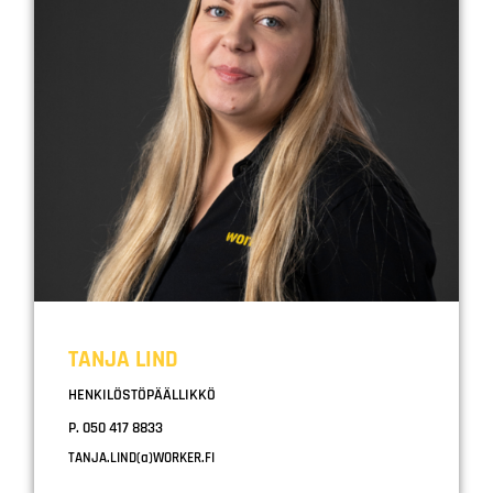
TANJA LIND
HENKILÖSTÖPÄÄLLIKKÖ
P. 050 417 8833
TANJA.LIND(a)WORKER.FI