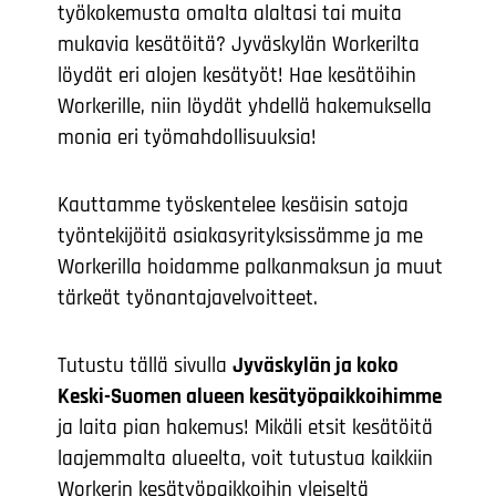
työkokemusta omalta alaltasi tai muita
mukavia kesätöitä? Jyväskylän Workerilta
löydät eri alojen kesätyöt! Hae kesätöihin
Workerille, niin löydät yhdellä hakemuksella
monia eri työmahdollisuuksia!
Kauttamme työskentelee kesäisin satoja
työntekijöitä asiakasyrityksissämme ja me
Workerilla hoidamme palkanmaksun ja muut
tärkeät työnantajavelvoitteet.
Tutustu tällä sivulla
Jyväskylän ja koko
Keski-Suomen alueen kesätyöpaikkoihimme
ja laita pian hakemus! Mikäli etsit kesätöitä
laajemmalta alueelta, voit tutustua kaikkiin
Workerin kesätyöpaikkoihin yleiseltä