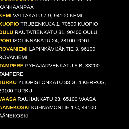
KANKAANPÄÄ
KEMI
VALTAKATU 7-9, 94100 KEMI
KUOPIO
TRUBENKUJA 1, 70500 KUOPIO
OULU
RAUTATIENKATU 81, 90400 OULU
PORI
ISOLINNAKATU 24, 28100 PORI
ROVANIEMI
LAPINKÄVIJÄNTIE 3, 96100
ROVANIEMI
TAMPERE
PYHÄJÄRVENKATU 5 B, 33200
TAMPERE
TURKU
YLIOPISTONKATU 33 G, 4.KERROS,
20100 TURKU
VAASA
RAUHANKATU 23, 65100 VAASA
ÄÄNEKOSKI
KUHNAMONTIE 1 C, 44100
ÄÄNEKOSKI