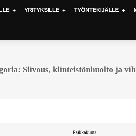
LLE
YRITYKSILLE
TYÖNTEKIJÄLLE
oria: Siivous, kiinteistönhuolto ja vi
Paikkakunta