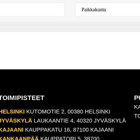
TOIMIPISTEET
P
K
HELSINKI
KUTOMOTIE 2, 00380 HELSINKI
T
JYVÄSKYLÄ
LAUKAANTIE 4, 40320 JYVÄSKYLÄ
KAJAANI
KAUPPAKATU 16, 87100 KAJAANI
KANKAANPÄÄ
KAUPPATORI 5, 38700