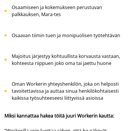
Osaamiseen ja kokemukseen perustuvan
palkkauksen, Mara-tes
Osaavan tiimin tuen ja monipuolisen työtehtävän
Majoitus järjestyy kohtuullista korvausta vastaan,
kohteesta riippuen joko oma tai jaettu huone
Oman
Workerin
yhteyshenkilön, joka on helposti
tavoitettavissa ja auttaa sinua henkilökohtaisesti
kaikissa työsuhteeseesi liittyvissä asioissa
Miksi kannattaa hakea töitä juuri
Workerin
kautta:
”
Workerilla
voin luottaa siihen, että he näkevät