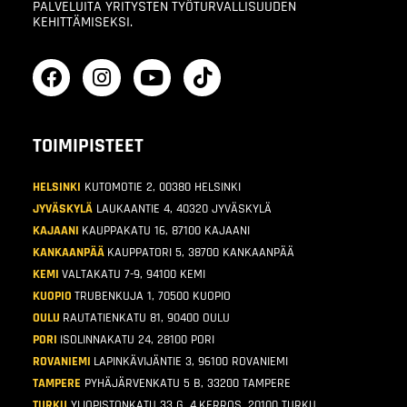
PALVELUITA YRITYSTEN TYÖTURVALLISUUDEN
KEHITTÄMISEKSI.
TOIMIPISTEET
HELSINKI
KUTOMOTIE 2, 00380 HELSINKI
JYVÄSKYLÄ
LAUKAANTIE 4, 40320 JYVÄSKYLÄ
KAJAANI
KAUPPAKATU 16, 87100 KAJAANI
KANKAANPÄÄ
KAUPPATORI 5, 38700 KANKAANPÄÄ
KEMI
VALTAKATU 7-9, 94100 KEMI
KUOPIO
TRUBENKUJA 1, 70500 KUOPIO
OULU
RAUTATIENKATU 81, 90400 OULU
PORI
ISOLINNAKATU 24, 28100 PORI
ROVANIEMI
LAPINKÄVIJÄNTIE 3, 96100 ROVANIEMI
TAMPERE
PYHÄJÄRVENKATU 5 B, 33200 TAMPERE
TURKU
YLIOPISTONKATU 33 G, 4.KERROS, 20100 TURKU