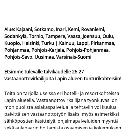
Alue: Kajaani, Sotkamo, Inari, Kemi, Rovaniemi,
Sodankylä, Tornio, Tampere, Vaasa, Joensuu, Oulu,
Kuopio, Helsinki, Turku | Kainuu, Lappi, Pirkanmaa,
Pohjanmaa, Pohjois-Karjala, Pohjois-Pohjanmaa,
Pohjois-Savo, Uusimaa, Varsinais-Suomi
Etsimme tulevalle talvikaudelle 26-27
vastaanottovirkailijoita Lapin alueen tunturikohteisiin!
Töitä on tarjolla useissa eri hotelli- ja resortkohteissa
Lapin alueella. Vastaanottovirkailijana työnkuvasi on
monipuolista asiakaspalvelua ja tehtäviin voi kuulua
päivittäisen vastaanottotyön lisäksi myös esimerkiksi
sähköpostien käsittelyä, ohjelmapalveluiden myyntiä
sekä aulabaarin hoitamista osaamisen ja kokemuksen