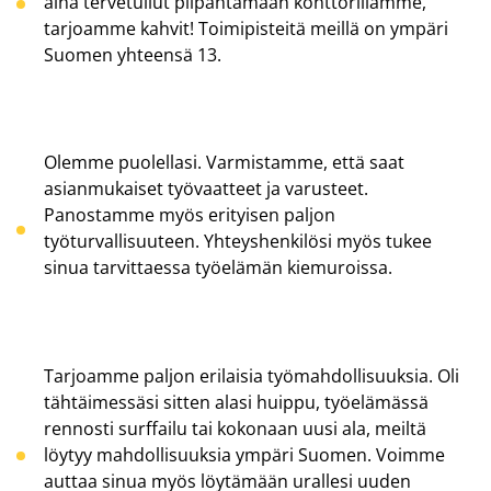
aina tervetullut piipahtamaan konttorillamme,
tarjoamme kahvit! Toimipisteitä meillä on ympäri
Suomen yhteensä 13.
Olemme puolellasi
. Varmistamme, että saat
asianmukaiset työvaatteet ja varusteet.
Panostamme myös erityisen paljon
työturvallisuuteen. Yhteyshenkilösi myös tukee
sinua tarvittaessa työelämän kiemuroissa.
Tarjoamme paljon erilaisia työmahdollisuuksia
. Oli
tähtäimessäsi sitten alasi huippu, työelämässä
rennosti surffailu tai kokonaan uusi ala, meiltä
löytyy mahdollisuuksia ympäri Suomen. Voimme
auttaa sinua myös löytämään urallesi uuden