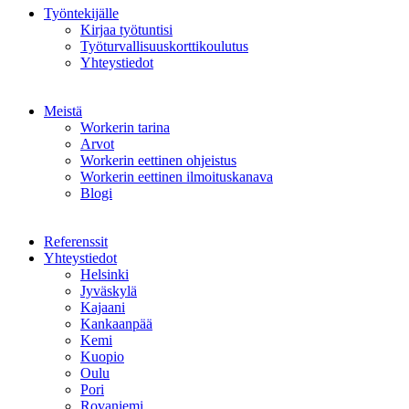
Työntekijälle
Kirjaa työtuntisi
Työturvallisuuskorttikoulutus
Yhteystiedot
Meistä
Workerin tarina
Arvot
Workerin eettinen ohjeistus
Workerin eettinen ilmoituskanava
Blogi
Referenssit
Yhteystiedot
Helsinki
Jyväskylä
Kajaani
Kankaanpää
Kemi
Kuopio
Oulu
Pori
Rovaniemi