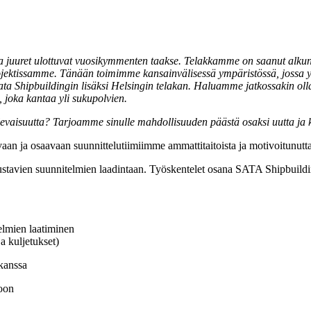
onka juuret ulottuvat vuosikymmenten taakse. Telakkamme on saanut al
rojektissamme. Tänään toimimme kansainvälisessä ympäristössä, jossa y
ata Shipbuildingin lisäksi Helsingin telakan. Haluamme jatkossakin oll
 joka kantaa yli sukupolvien.
vaisuutta? Tarjoamme sinulle mahdollisuuden päästä osaksi uutta ja k
aan ja osaavaan suunnittelutiimiimme ammattitaitoista ja motivoitunutt
avustavien suunnitelmien laadintaan. Työskentelet osana SATA Shipbuildi
elmien laatiminen
a kuljetukset)
 kanssa
toon