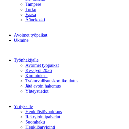
Tampere
Turku
Vaasa
Äänekoski
Avoimet työpaikat
Ukraine
Työnhakijalle
Avoimet työpaikat
Kesätyöt 2026
Koulutukset
Työturvallisuuskorttikoulutus
Jätä avoin hakemus
Yhteystiedot
Yrityksille
Henkilöstövuokraus
Rekrytointipalvelut
Suorahaku
Henkilöarviointi