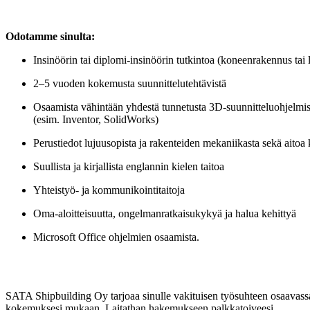
Odotamme sinulta:
Insinöörin tai diplomi-insinöörin tutkintoa (koneenrakennus tai
2–5 vuoden kokemusta suunnittelutehtävistä
Osaamista vähintään yhdestä tunnetusta 3D-suunnitteluohjelmis
(esim. Inventor, SolidWorks)
Perustiedot lujuusopista ja rakenteiden mekaniikasta sekä aitoa 
Suullista ja kirjallista englannin kielen taitoa
Yhteistyö- ja kommunikointitaitoja
Oma-aloitteisuutta, ongelmanratkaisukykyä ja halua kehittyä
Microsoft Office ohjelmien osaamista.
SATA Shipbuilding Oy tarjoaa sinulle vakituisen työsuhteen osaavassa
kokemuksesi mukaan. Laitathan hakemukseen palkkatoiveesi.