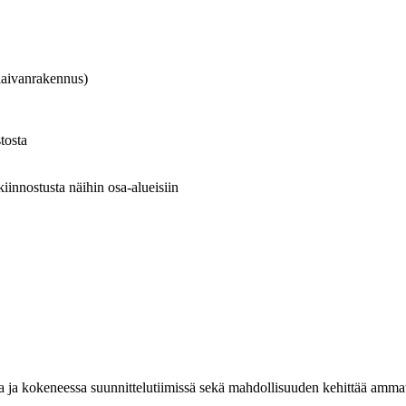
 laivanrakennus)
tosta
kiinnostusta näihin osa-alueisiin
 ja kokeneessa suunnittelutiimissä sekä mahdollisuuden kehittää ammatti