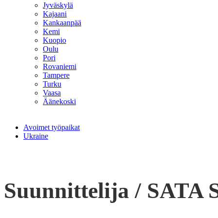
Jyväskylä
Kajaani
Kankaanpää
Kemi
Kuopio
Oulu
Pori
Rovaniemi
Tampere
Turku
Vaasa
Äänekoski
Avoimet työpaikat
Ukraine
Suunnittelija / SATA S