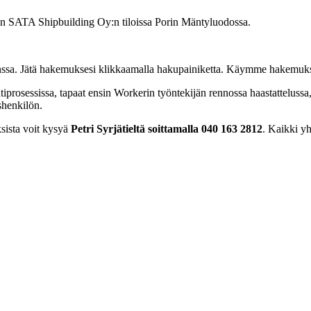
 on SATA Shipbuilding Oy:n tiloissa Porin Mäntyluodossa.
nssa. Jätä hakemuksesi klikkaamalla hakupainiketta. Käymme hakemuksia 
tiprosessissa, tapaat ensin Workerin työntekijän rennossa haastattelussa
shenkilön.
ksista voit kysyä
Petri Syrjätieltä soittamalla 040 163 2812
. Kaikki yh