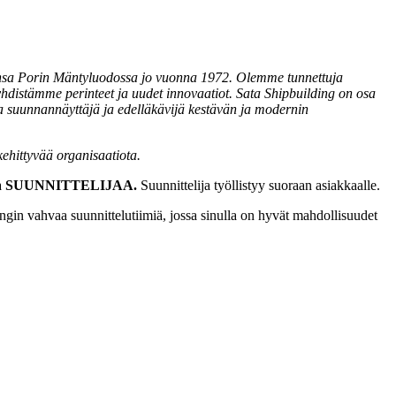
kunsa Porin Mäntyluodossa jo vuonna 1972. Olemme tunnettuja
hdistämme perinteet ja uudet innovaatiot. Sata Shipbuilding on osa
a suunnannäyttäjä ja edelläkävijä kestävän ja modernin
ehittyvää organisaatiota.
a
SUUNNITTELIJAA.
Suunnittelija työllistyy suoraan asiakkaalle.
ngin vahvaa suunnittelutiimiä, jossa sinulla on hyvät mahdollisuudet