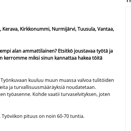
n, Kerava, Kirkkonummi, Nurmijärvi, Tuusula, Vantaa,
neempi alan ammattilainen? Etsitkö joustavaa työtä ja
iin kerromme miksi sinun kannattaa hakea töitä
. Työnkuvaan kuuluu muun muassa valvoa tulitöiden
hjeita ja turvallisuusmääräyksiä noudatetaan.
nen työasenne. Kohde vaatii turvaselvityksen, joten
. Työviikon pituus on noin 60-70 tuntia.