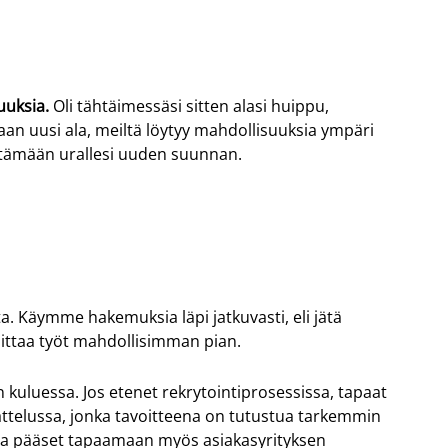
uuksia
.
Oli tähtäimessäsi sitten alasi huippu,
aan uusi ala, meiltä löytyy mahdollisuuksia ympäri
tämään urallesi uuden suunnan.
a. Käymme hakemuksia läpi jatkuvasti, eli jätä
oittaa työt mahdollisimman pian
.
n kuluessa. Jos etenet rekrytointiprosessissa, tapaat
ttelussa, jonka tavoitteena on tutustua tarkemmin
ssa pääset tapaamaan myös asiakasyrityksen