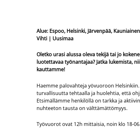
Alue: Espoo, Helsinki, Järvenpää, Kauniaine
Vihti | Uusimaa
Oletko urasi alussa oleva tekijä tai jo koke
luotettavaa työnantajaa? Jatka lukemista, n
kauttamme!
Haemme palovahteja yövuoroon Helsinkiin
turvallisuutta tehtaalla ja huolehtia, että o
Etsimällämme henkilöllä on tarkka ja aktiivi
nuhteeton tausta on välttämättömyys.
Työvuorot ovat 12h mittaisia, noin klo 18-06