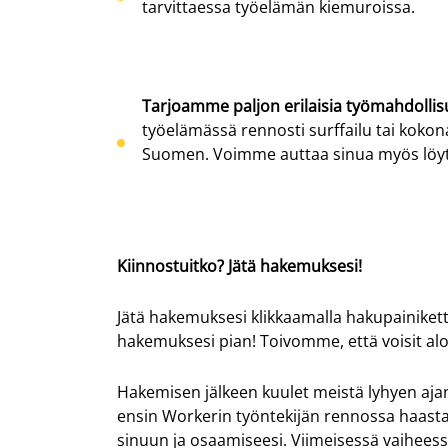
tarvittaessa työelämän kiemuroissa.
Tarjoamme paljon erilaisia työmahdollis
työelämässä rennosti surffailu tai kokon
Suomen. Voimme auttaa sinua myös löy
Kiinnostuitko? Jätä hakemuksesi!
Jätä hakemuksesi klikkaamalla hakupainikett
hakemuksesi pian! Toivomme, että voisit al
Hakemisen jälkeen kuulet meistä lyhyen
aja
ensin
Workerin
työntekijän rennossa haasta
sinuun ja osaamiseesi. Viimeisessä vaihee