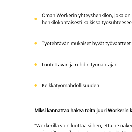
Oman
Workerin
yhteyshenkilön, joka on h
henkilökohtaisesti kaikissa työsuhteeseesi
Työtehtävän mukaiset hyvät työvaatteet 
Luotettavan ja rehdin työnantajan
Keikkatyömahdollisuuden
Miksi kannattaa hakea töitä juuri
Workerin
k
”
Workerilla
voin luottaa siihen, että he näke