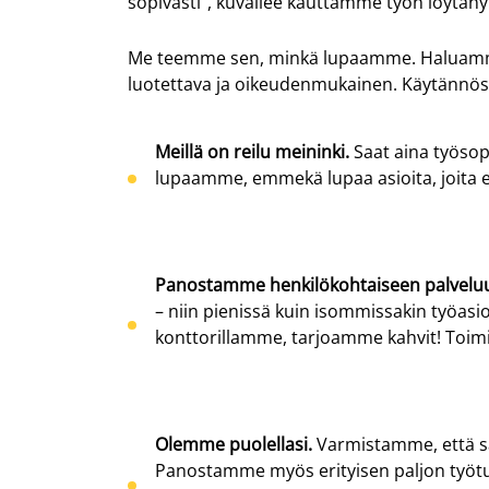
sopivasti”, kuvailee kauttamme työn löytäny
Me teemme sen, minkä lupaamme. Haluamme o
luotettava ja oikeudenmukainen. Käytännöss
Meillä on reilu meininki.
Saat aina työso
lupaamme, emmekä lupaa asioita, joita 
Panostamme henkilökohtaiseen palvelu
– niin pienissä kuin isommissakin työasi
konttorillamme, tarjoamme kahvit! Toim
Olemme puolellasi
.
Varmistamme, että sa
Panostamme myös erityisen paljon työtu