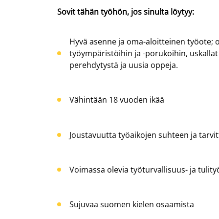
Sovit tähän työhön, jos sinulta löytyy:
Hyvä asenne ja oma-aloitteinen työote; ol
työympäristöihin ja -porukoihin, uskalla
perehdytystä ja uusia oppeja.
Vähintään 18 vuoden ikää
Joustavuutta työaikojen suhteen ja tarv
Voimassa olevia työturvallisuus- ja tulity
Sujuvaa suomen kielen osaamista