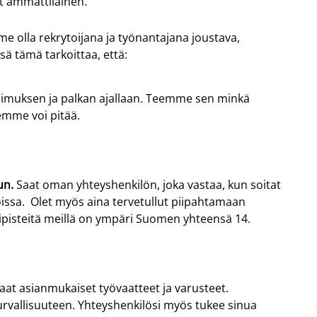
t ammattilainen.
lla rekrytoijana ja työnantajana joustava,
ä tämä tarkoittaa, että:
pimuksen ja palkan ajallaan. Teemme sen minkä
emme voi pitää.
un
.
Saat oman yhteyshenkilön, joka
vastaa,
kun soitat
oissa. Olet myös aina tervetullut piipahtamaan
ipisteitä meillä on ympäri Suomen yhteensä 14.
at asianmukaiset työvaatteet ja varusteet.
rvallisuuteen. Yhteyshenkilösi myös tukee sinua