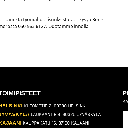
arjoamista työmahdollisuuksista voit kysyä Rene
merosta 050 563 6127
.
Odotamme innolla
TOIMIPISTEET
P
KA
HELSINKI
KUTOMOTIE 2, 00380 HELSINKI
JYVÄSKYLÄ
LAUKAANTIE 4, 40320 JYVÄSKYLÄ
KAJAANI
KAUPPAKATU 16, 87100 KAJAANI