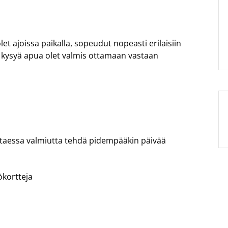
et ajoissa paikalla, sopeudut nopeasti erilaisiin
t kysyä apua olet valmis ottamaan vastaan
ittaessa valmiutta tehdä pidempääkin päivää
ökortteja