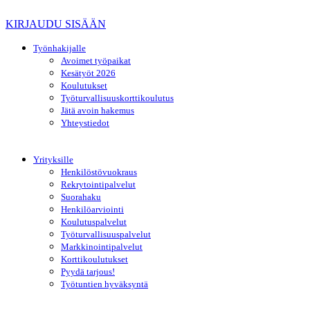
KIRJAUDU SISÄÄN
Työnhakijalle
Avoimet työpaikat
Kesätyöt 2026
Koulutukset
Työturvallisuuskorttikoulutus
Jätä avoin hakemus
Yhteystiedot
Yrityksille
Henkilöstövuokraus
Rekrytointipalvelut
Suorahaku
Henkilöarviointi
Koulutuspalvelut
Työturvallisuuspalvelut
Markkinointipalvelut
Korttikoulutukset
Pyydä tarjous!
Työtuntien hyväksyntä