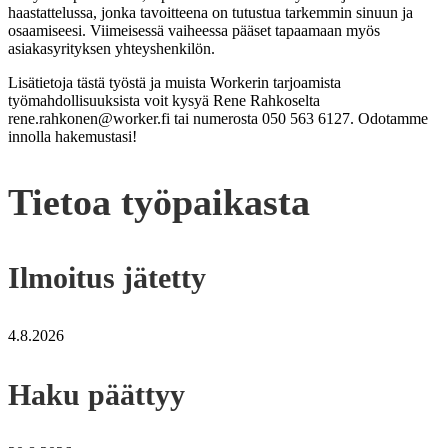
haastattelussa, jonka tavoitteena on tutustua tarkemmin sinuun ja
osaamiseesi. Viimeisessä vaiheessa pääset tapaamaan myös
asiakasyrityksen yhteyshenkilön.
Lisätietoja tästä työstä ja muista
Workerin
tarjoamista
työmahdollisuuksista voit kysyä Rene Rahkoselta
rene.rahkonen@worker.fi tai numerosta 050 563 6127
.
Odotamme
innolla hakemustasi!
Tietoa työpaikasta
Ilmoitus jätetty
4.8.2026
Haku päättyy