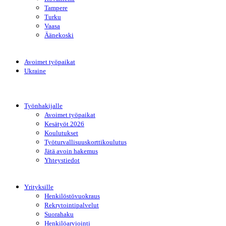
Tampere
Turku
Vaasa
Äänekoski
Avoimet työpaikat
Ukraine
Työnhakijalle
Avoimet työpaikat
Kesätyöt 2026
Koulutukset
Työturvallisuuskorttikoulutus
Jätä avoin hakemus
Yhteystiedot
Yrityksille
Henkilöstövuokraus
Rekrytointipalvelut
Suorahaku
Henkilöarviointi