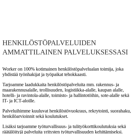
HENKILÖSTÖPALVELUIDEN
AMMATTILAINEN PALVELUKSESSASI
Worker on 100% kotimainen henkilöstöpalvelualan toimija, joka
yhdistää työnhakijat ja työpaikat tehokkaasti.
Tarjoamme laadukkaita henkilöstöpalveluita mm. rakennus- ja
maarakennusalalle, teollisuuden, logistiikka-alalle, kaupan alalle,
hotelli- ja ravintola-alalle, toimisto- ja hallintotöihin, sote-alalle sekä
IT- ja ICT-aloille.
Palveluihimme kuuluvat henkilöstövuokraus, rekrytointi, suorahaku,
henkilöarvioinnit sekä koulutukset.
Lisäksi tarjoamme työturvallisuus- ja tulityökorttikoulutuksia sekä
räätälöityjä palveluita yritysten työturvallisuuden kehittämiseksi.