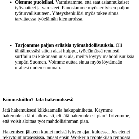
Olemme puolellasi
.
Varmistamme, että saat asianmukaiset
työvaatteet ja varusteet. Panostamme myös erityisen paljon
työturvallisuuteen. Yhteyshenkilösi myös tukee sinua
tarvittaessa työelämän kiemuroissa.
Tarjoamme paljon erilaisia työmahdollisuuksia
.
Oli
tähtäimessäsi sitten alasi huippu, työelämässä rennosti
surffailu tai kokonaan uusi ala, meiltä löytyy mahdollisuuksia
ympäri Suomen. Voimme auttaa sinua myös löytämään
urallesi uuden suunnan.
Kiinnostuitko? Jätä hakemuksesi!
Jätä hakemuksesi klikkaamalla hakupainiketta. Käymme
hakemuksia läpi jatkuvasti, eli jätä hakemuksesi pian! Toivomme,
että voisit aloittaa työt mahdollisimman pian
.
Hakemisen jälkeen kuulet meistä lyhyen
ajan kuluessa. Jos etenet
rekrytointiprosessissa, tapaat ensin
Workerin
työntekijän rennossa