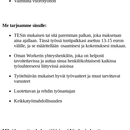
Valmiutta vuorotyöhön
Me tarjoamme sinulle:
TESin
mukaisen tai sitä paremman palkan, joka maksetaan
aina ajallaan. Tässä työssä tuntipalkkasi asettuu 13-15 euron
välille, ja se
määritellään osaamisesi
ja kokemuksesi mukaan.
Oman
Workerin
yhteyshenkilön, joka on helposti
tavoitettavissa ja auttaa sinua henkilökohtaisesti kaikissa
työsuhteeseesi liittyvissä asioissa
Työtehtävän mukaiset hyvät työvaatteet ja muut tarvittavat
varusteet
Luotettavan ja rehdin työnantajan
Keikkatyömahdollisuuden