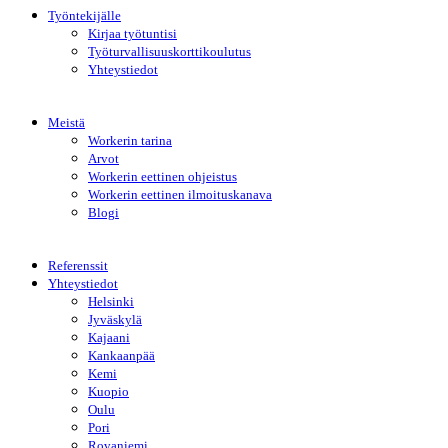
Työntekijälle
Kirjaa työtuntisi
Työturvallisuuskorttikoulutus
Yhteystiedot
Meistä
Workerin tarina
Arvot
Workerin eettinen ohjeistus
Workerin eettinen ilmoituskanava
Blogi
Referenssit
Yhteystiedot
Helsinki
Jyväskylä
Kajaani
Kankaanpää
Kemi
Kuopio
Oulu
Pori
Rovaniemi