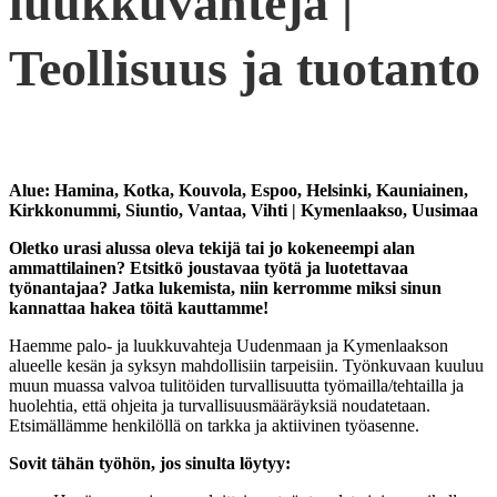
luukkuvahteja |
Teollisuus ja tuotanto
Alue: Hamina, Kotka, Kouvola, Espoo, Helsinki, Kauniainen,
Kirkkonummi, Siuntio, Vantaa, Vihti | Kymenlaakso, Uusimaa
Oletko urasi alussa oleva tekijä tai jo kokeneempi alan
ammattilainen? Etsitkö joustavaa työtä ja luotettavaa
työnantajaa? Jatka lukemista, niin kerromme miksi sinun
kannattaa hakea töitä kauttamme!
Haemme palo- ja luukkuvahteja Uudenmaan ja Kymenlaakson
alueelle
kesän ja syksyn mahdollisiin tarpeisiin. Työnkuvaan kuuluu
muun muassa valvoa tulitöiden turvallisuutta työmailla/tehtailla ja
huolehtia, että ohjeita ja turvallisuusmääräyksiä noudatetaan.
Etsimällämme henkilöllä on tarkka ja aktiivinen työasenne.
Sovit tähän työhön, jos sinulta löytyy: