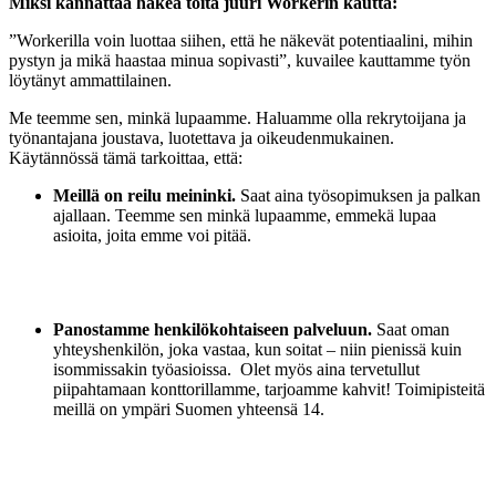
Miksi kannattaa hakea töitä juuri
Workerin
kautta:
”
Workerilla
voin luottaa siihen, että he näkevät potentiaalini, mihin
pystyn ja mikä haastaa minua sopivasti”, kuvailee kauttamme työn
löytänyt ammattilainen.
Me teemme sen, minkä lupaamme. Haluamme olla rekrytoijana ja
työnantajana joustava, luotettava ja oikeudenmukainen.
Käytännössä tämä tarkoittaa, että:
Meillä on reilu meininki.
Saat aina työsopimuksen ja palkan
ajallaan. Teemme sen minkä lupaamme, emmekä lupaa
asioita, joita emme voi pitää.
Panostamme henkilökohtaiseen palveluun
.
Saat oman
yhteyshenkilön, joka
vastaa,
kun soitat – niin pienissä kuin
isommissakin työasioissa. Olet myös aina tervetullut
piipahtamaan konttorillamme, tarjoamme kahvit! Toimipisteitä
meillä on ympäri Suomen yhteensä 14.