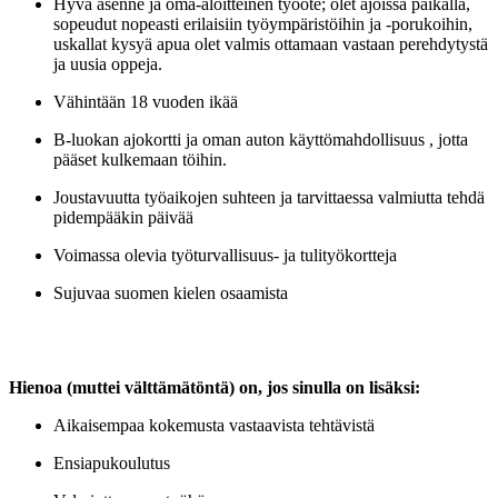
Hyvä asenne ja oma-aloitteinen työote; olet ajoissa paikalla,
sopeudut nopeasti erilaisiin työympäristöihin ja -porukoihin,
uskallat kysyä apua olet valmis ottamaan vastaan perehdytystä
ja uusia oppeja.
Vähintään 18 vuoden ikää
B-luokan ajokortti ja oman auton käyttömahdollisuus , jotta
pääset kulkemaan töihin.
Joustavuutta työaikojen suhteen ja tarvittaessa valmiutta tehdä
pidempääkin päivää
Voimassa olevia työturvallisuus- ja tulityökortteja
Sujuvaa suomen kielen osaamista
Hienoa (muttei välttämätöntä) on, jos sinulla on lisäksi:
Aikaisempaa kokemusta vastaavista tehtävistä
Ensiapukoulutus