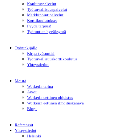
Koulutuspalvelut
Työturvallisuuspalvelut
Markkinointipalvelut
Korttikoulutukset
Pyydä tarjous!
Työtuntien hyväksyntä
Työntekijälle
Kirjaa työtuntisi
Työturvallisuuskorttikoulutus
Yhteystiedot
Meistä
Workerin tarina
Arvot
Workerin eettinen ohjeistus
Workerin eettinen ilmoituskanava
Blogi
Referenssit
Yhteystiedot
Helsinki