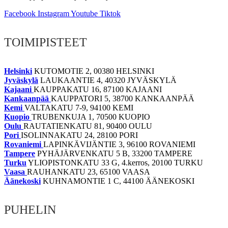
Facebook
Instagram
Youtube
Tiktok
TOIMIPISTEET
Helsinki
KUTOMOTIE 2, 00380 HELSINKI
Jyväskylä
LAUKAANTIE 4, 40320 JYVÄSKYLÄ
Kajaani
KAUPPAKATU 16, 87100 KAJAANI
Kankaanpää
KAUPPATORI 5, 38700 KANKAANPÄÄ
Kemi
VALTAKATU 7-9, 94100 KEMI
Kuopio
TRUBENKUJA 1, 70500 KUOPIO
Oulu
RAUTATIENKATU 81, 90400 OULU
Pori
ISOLINNAKATU 24, 28100 PORI
Rovaniemi
LAPINKÄVIJÄNTIE 3, 96100 ROVANIEMI
Tampere
PYHÄJÄRVENKATU 5 B, 33200 TAMPERE
Turku
YLIOPISTONKATU 33 G, 4.kerros, 20100 TURKU
Vaasa
RAUHANKATU 23, 65100 VAASA
Äänekoski
KUHNAMONTIE 1 C, 44100 ÄÄNEKOSKI
PUHELIN