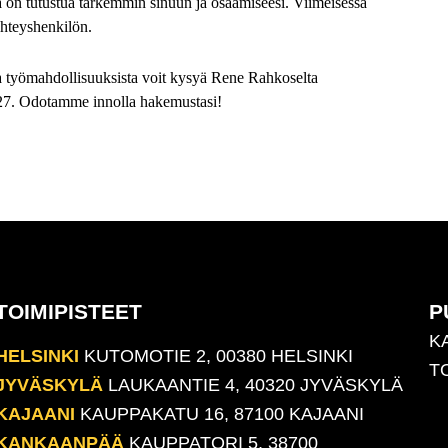
na on tutustua tarkemmin sinuun ja osaamiseesi. Viimeisessä
hteyshenkilön.
a työmahdollisuuksista voit kysyä Rene Rahkoselta
27
.
Odotamme innolla hakemustasi!
TOIMIPISTEET
P
K
HELSINKI
KUTOMOTIE 2, 00380 HELSINKI
T
JYVÄSKYLÄ
LAUKAANTIE 4, 40320 JYVÄSKYLÄ
KAJAANI
KAUPPAKATU 16, 87100 KAJAANI
KANKAANPÄÄ
KAUPPATORI 5, 38700