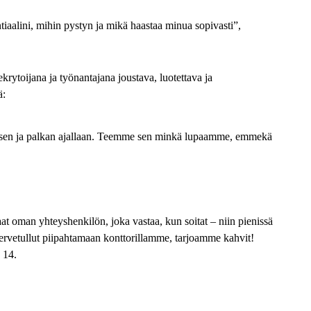
ntiaalini, mihin pystyn ja mikä haastaa minua sopivasti”,
toijana ja työnantajana joustava, luotettava ja
ä:
sen ja palkan ajallaan. Teemme sen minkä lupaamme, emmekä
at oman yhteyshenkilön, joka
vastaa,
kun soitat – niin pienissä
ervetullut piipahtamaan konttorillamme, tarjoamme kahvit!
 14.