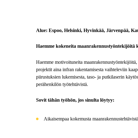
Alue: Espoo, Helsinki, Hyvinkää, Järvenpää, K
Haemme kokeneita maanrakennustyöntekijöitä k
Haemme motivoituneita maanrakennustyöntekijöitä, jot
projektit aina infran rakentamisesta vaihteleviin kaa
piirustuksien lukemisesta, taso- ja putkilaserin käytös
perähenkilön työtehtävistä.
Sovit tähän työhön, jos sinulta löytyy:
Aikaisempaa kokemusta maanrakennustehtävist