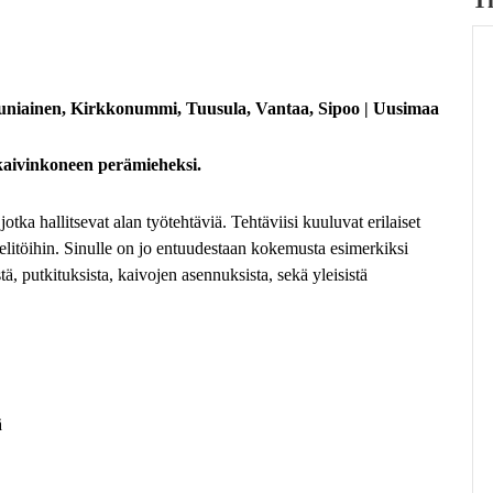
auniainen, Kirkkonummi, Tuusula, Vantaa, Sipoo | Uusimaa
aivinkoneen perämieheksi.
ka hallitsevat alan työtehtäviä. Tehtäviisi kuuluvat erilaiset
pelitöihin. Sinulle on jo entuudestaan kokemusta esimerkiksi
tä, putkituksista, kaivojen asennuksista, sekä yleisistä
ä