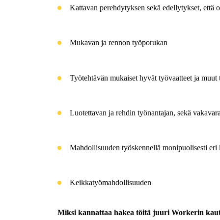
Kattavan perehdytyksen
sekä edellytykset, että 
Mukavan ja rennon työporukan
Työtehtävän mukaiset hyvät työvaatteet ja muut t
Luotettavan ja rehdin työnantajan, sekä vakavar
Mahdollisuuden työskennellä monipuolisesti eri ko
Keikkatyömahdollisuuden
Miksi kannattaa hakea töitä juuri
Workerin
kaut