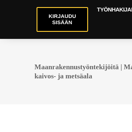
TYÖNHAKIJA
KIRJAUDU
SISÄÄN
Maanrakennustyöntekijöitä | Ma
kaivos- ja metsäala