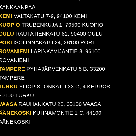
KANKAANPÄÄ
KEMI
VALTAKATU 7-9, 94100 KEMI
KUOPIO
TRUBENKUJA 1, 70500 KUOPIO
OULU
RAUTATIENKATU 81, 90400 OULU
PORI
ISOLINNAKATU 24, 28100 PORI
ROVANIEMI
LAPINKÄVIJÄNTIE 3, 96100
ROVANIEMI
TAMPERE
PYHÄJÄRVENKATU 5 B, 33200
TAMPERE
TURKU
YLIOPISTONKATU 33 G, 4.KERROS,
20100 TURKU
VAASA
RAUHANKATU 23, 65100 VAASA
ÄÄNEKOSKI
KUHNAMONTIE 1 C, 44100
ÄÄNEKOSKI