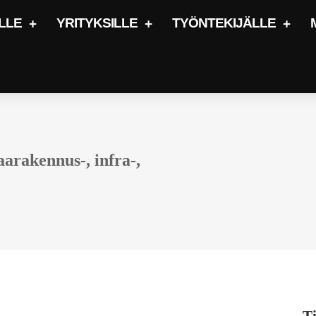
LLE
YRITYKSILLE
TYÖNTEKIJÄLLE
arakennus-, infra-,
Ti