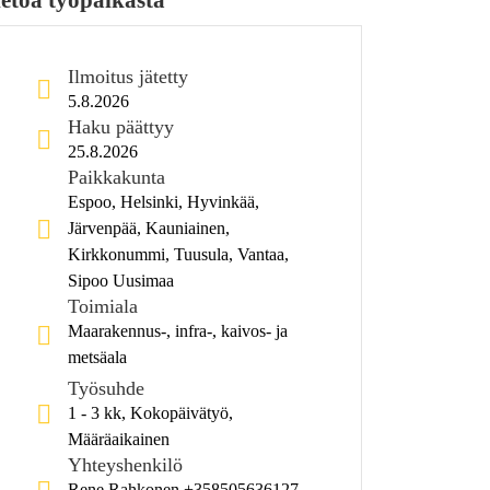
Ilmoitus jätetty
5.8.2026
Haku päättyy
25.8.2026
Paikkakunta
Espoo, Helsinki, Hyvinkää,
Järvenpää, Kauniainen,
Kirkkonummi, Tuusula, Vantaa,
Sipoo Uusimaa
Toimiala
Maarakennus-, infra-, kaivos- ja
metsäala
Työsuhde
1 - 3 kk, Kokopäivätyö,
Määräaikainen
Yhteyshenkilö
Rene Rahkonen +358505636127