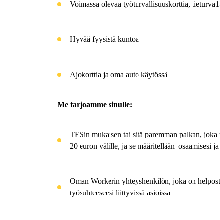
Voimassa olevaa työturvallisuuskorttia, tieturva
H
yvää fyysistä kuntoa
Ajokorttia ja oma auto käytössä
Me tarjoamme sinulle:
TESin
mukaisen tai sitä paremman palkan, joka m
20 euron välille, ja se
määritellään osaamisesi
ja
Oman
Workerin
yhteyshenkilön, joka on helposti 
työsuhteeseesi liittyvissä asioissa