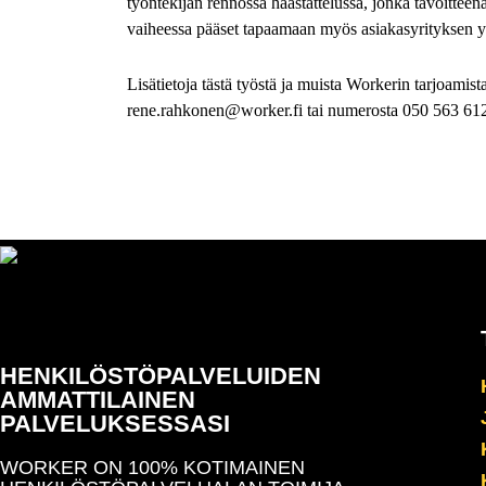
työntekijän rennossa haastattelussa, jonka tavoittee
vaiheessa pääset tapaamaan myös asiakasyrityksen y
Lisätietoja tästä työstä ja muista
Workerin
tarjoamist
rene.rahkonen@worker.fi tai numerosta 050 563 61
HENKILÖSTÖPALVELUIDEN
AMMATTILAINEN
PALVELUKSESSASI
WORKER ON 100% KOTIMAINEN