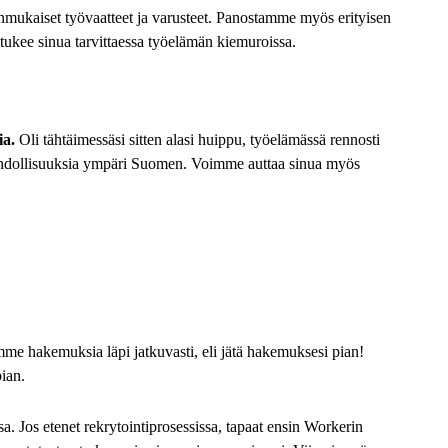
nmukaiset työvaatteet ja varusteet. Panostamme myös erityisen
tukee sinua tarvittaessa työelämän kiemuroissa.
ia
.
Oli tähtäimessäsi sitten alasi huippu, työelämässä rennosti
 mahdollisuuksia ympäri Suomen. Voimme auttaa sinua myös
me hakemuksia läpi jatkuvasti, eli jätä hakemuksesi pian!
pian
.
a. Jos etenet rekrytointiprosessissa, tapaat ensin
Workerin