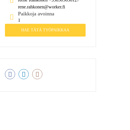
rene.rahkonen@worker.fi
Paikkoja avoinna
1
HAE TÄTÄ TYÖPAIKKAA