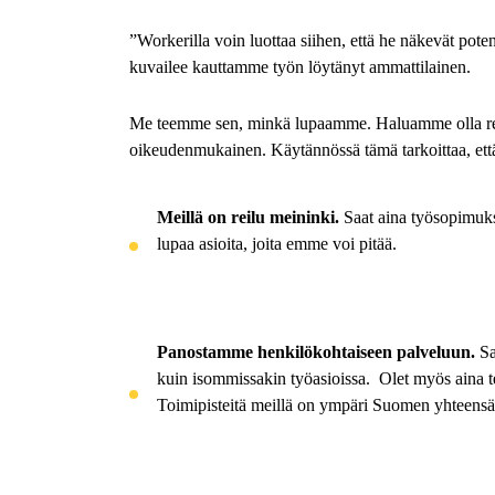
”
Workerilla
voin luottaa siihen, että he näkevät pote
kuvailee kauttamme työn löytänyt ammattilainen.
Me teemme sen, minkä lupaamme. Haluamme olla rekry
oikeudenmukainen. Käytännössä tämä tarkoittaa, ett
Meillä on reilu meininki.
Saat aina työsopimuk
lupaa asioita, joita emme voi pitää.
Panostamme henkilökohtaiseen palveluun
.
Sa
kuin isommissakin työasioissa. Olet myös aina t
Toimipisteitä meillä on ympäri Suomen yhteensä