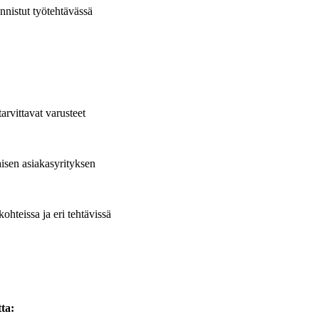
onnistut työtehtävässä
arvittavat varusteet
aisen asiakasyrityksen
hteissa ja eri tehtävissä
ta: