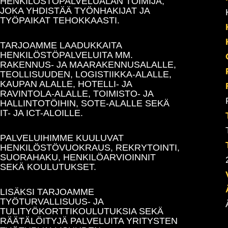
HENKILÖSTÖPALVELUALAN TOIMIJA,
JOKA YHDISTÄÄ TYÖNHAKIJAT JA
TYÖPAIKAT TEHOKKAASTI.
TARJOAMME LAADUKKAITA
HENKILÖSTÖPALVELUITA MM.
RAKENNUS- JA MAARAKENNUSALALLE,
TEOLLISUUDEN, LOGISTIIKKA-ALALLE,
KAUPAN ALALLE, HOTELLI- JA
RAVINTOLA-ALALLE, TOIMISTO- JA
HALLINTOTÖIHIN, SOTE-ALALLE SEKÄ
IT- JA ICT-ALOILLE.
PALVELUIHIMME KUULUVAT
HENKILÖSTÖVUOKRAUS, REKRYTOINTI,
SUORAHAKU, HENKILÖARVIOINNIT
SEKÄ KOULUTUKSET.
LISÄKSI TARJOAMME
TYÖTURVALLISUUS- JA
TULITYÖKORTTIKOULUTUKSIA SEKÄ
RÄÄTÄLÖITYJÄ PALVELUITA YRITYSTEN