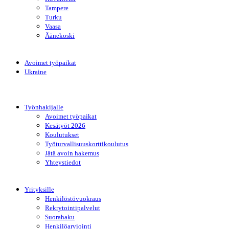
Tampere
Turku
Vaasa
Äänekoski
Avoimet työpaikat
Ukraine
Työnhakijalle
Avoimet työpaikat
Kesätyöt 2026
Koulutukset
Työturvallisuuskorttikoulutus
Jätä avoin hakemus
Yhteystiedot
Yrityksille
Henkilöstövuokraus
Rekrytointipalvelut
Suorahaku
Henkilöarviointi