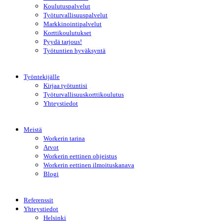
Koulutuspalvelut
Työturvallisuuspalvelut
Markkinointipalvelut
Korttikoulutukset
Pyydä tarjous!
Työtuntien hyväksyntä
Työntekijälle
Kirjaa työtuntisi
Työturvallisuuskorttikoulutus
Yhteystiedot
Meistä
Workerin tarina
Arvot
Workerin eettinen ohjeistus
Workerin eettinen ilmoituskanava
Blogi
Referenssit
Yhteystiedot
Helsinki