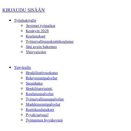
KIRJAUDU SISÄÄN
Työnhakijalle
Avoimet työpaikat
Kesätyöt 2026
Koulutukset
Työturvallisuuskorttikoulutus
Jätä avoin hakemus
Yhteystiedot
Yrityksille
Henkilöstövuokraus
Rekrytointipalvelut
Suorahaku
Henkilöarviointi
Koulutuspalvelut
Työturvallisuuspalvelut
Markkinointipalvelut
Korttikoulutukset
Pyydä tarjous!
Työtuntien hyväksyntä