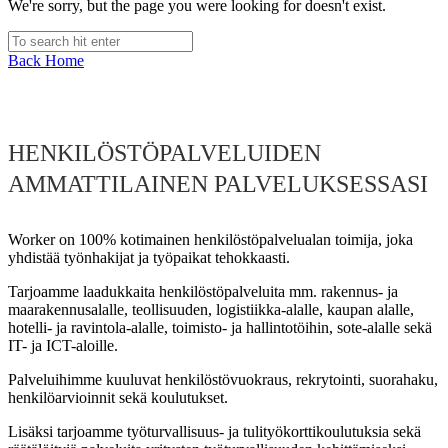
We're sorry, but the page you were looking for doesn't exist.
Back Home
HENKILÖSTÖPALVELUIDEN
AMMATTILAINEN PALVELUKSESSASI
Worker on 100% kotimainen henkilöstöpalvelualan toimija, joka
yhdistää työnhakijat ja työpaikat tehokkaasti.
Tarjoamme laadukkaita henkilöstöpalveluita mm. rakennus- ja
maarakennusalalle, teollisuuden, logistiikka-alalle, kaupan alalle,
hotelli- ja ravintola-alalle, toimisto- ja hallintotöihin, sote-alalle sekä
IT- ja ICT-aloille.
Palveluihimme kuuluvat henkilöstövuokraus, rekrytointi, suorahaku,
henkilöarvioinnit sekä koulutukset.
Lisäksi tarjoamme työturvallisuus- ja tulityökorttikoulutuksia sekä