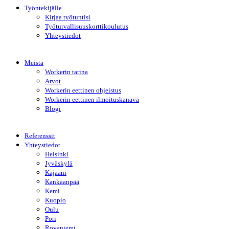
Työntekijälle
Kirjaa työtuntisi
Työturvallisuuskorttikoulutus
Yhteystiedot
Meistä
Workerin tarina
Arvot
Workerin eettinen ohjeistus
Workerin eettinen ilmoituskanava
Blogi
Referenssit
Yhteystiedot
Helsinki
Jyväskylä
Kajaani
Kankaanpää
Kemi
Kuopio
Oulu
Pori
Rovaniemi