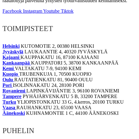
räätälöityjä palveluita yritysten työturvallisuuden kehittämiseksi.
Facebook
Instagram
Youtube
Tiktok
TOIMIPISTEET
Helsinki
KUTOMOTIE 2, 00380 HELSINKI
Jyväskylä
LAUKAANTIE 4, 40320 JYVÄSKYLÄ
Kajaani
KAUPPAKATU 16, 87100 KAJAANI
Kankaanpää
KAUPPATORI 5, 38700 KANKAANPÄÄ
Kemi
VALTAKATU 7-9, 94100 KEMI
Kuopio
TRUBENKUJA 1, 70500 KUOPIO
Oulu
RAUTATIENKATU 81, 90400 OULU
Pori
ISOLINNAKATU 24, 28100 PORI
Rovaniemi
LAPINKÄVIJÄNTIE 3, 96100 ROVANIEMI
Tampere
PYHÄJÄRVENKATU 5 B, 33200 TAMPERE
Turku
YLIOPISTONKATU 33 G, 4.kerros, 20100 TURKU
Vaasa
RAUHANKATU 23, 65100 VAASA
Äänekoski
KUHNAMONTIE 1 C, 44100 ÄÄNEKOSKI
PUHELIN