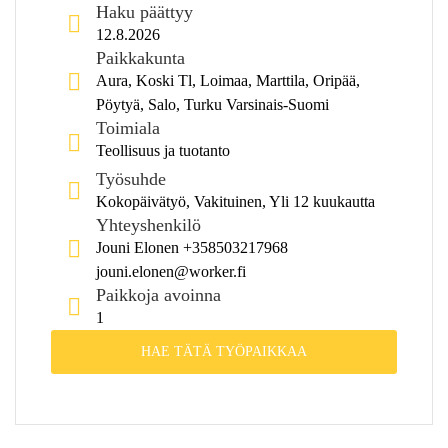
Haku päättyy
12.8.2026
Paikkakunta
Aura, Koski Tl, Loimaa, Marttila, Oripää,
Pöytyä, Salo, Turku Varsinais-Suomi
Toimiala
Teollisuus ja tuotanto
Työsuhde
Kokopäivätyö, Vakituinen, Yli 12 kuukautta
Yhteyshenkilö
Jouni Elonen +358503217968
jouni.elonen@worker.fi
Paikkoja avoinna
1
HAE TÄTÄ TYÖPAIKKAA