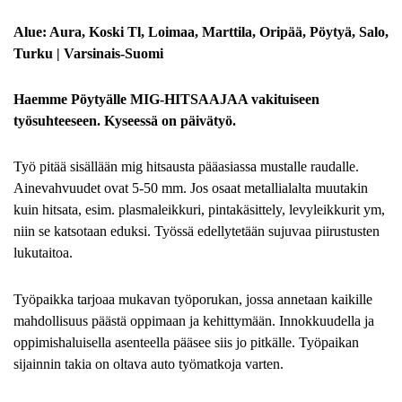
Alue: Aura, Koski Tl, Loimaa, Marttila, Oripää, Pöytyä, Salo,
Turku | Varsinais-Suomi
Haemme Pöytyälle MIG-HITSAAJAA vakituiseen
työsuhteeseen. Kyseessä on päivätyö.
Työ pitää sisällään mig hitsausta pääasiassa mustalle raudalle.
Ainevahvuudet ovat 5-50 mm. Jos osaat metallialalta muutakin
kuin hitsata, esim. plasmaleikkuri, pintakäsittely, levyleikkurit ym,
niin se katsotaan eduksi. Työssä edellytetään sujuvaa piirustusten
lukutaitoa.
Työpaikka tarjoaa mukavan työporukan, jossa annetaan kaikille
mahdollisuus päästä oppimaan ja kehittymään. Innokkuudella ja
oppimishaluisella asenteella pääsee siis jo pitkälle.
Työpaikan
sijainnin takia on oltava auto työmatkoja varten.