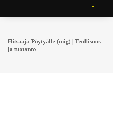
AVOIMET TYÖPAIKAT
Hitsaaja Pöytyälle (mig) | Teollisuus
ja tuotanto