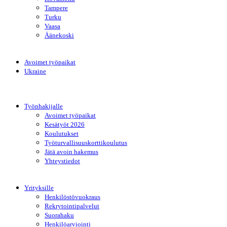
Tampere
Turku
Vaasa
Äänekoski
Avoimet työpaikat
Ukraine
Työnhakijalle
Avoimet työpaikat
Kesätyöt 2026
Koulutukset
Työturvallisuuskorttikoulutus
Jätä avoin hakemus
Yhteystiedot
Yrityksille
Henkilöstövuokraus
Rekrytointipalvelut
Suorahaku
Henkilöarviointi