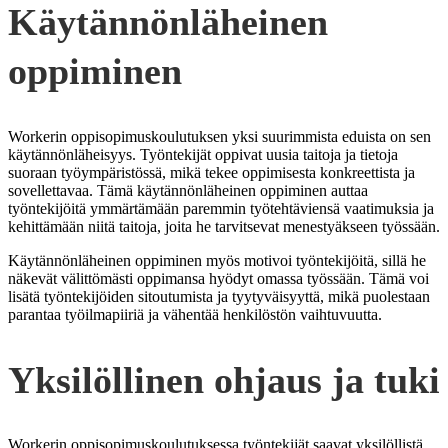
Käytännönläheinen
oppiminen
Workerin oppisopimuskoulutuksen yksi suurimmista eduista on sen
käytännönläheisyys. Työntekijät oppivat uusia taitoja ja tietoja
suoraan työympäristössä, mikä tekee oppimisesta konkreettista ja
sovellettavaa. Tämä käytännönläheinen oppiminen auttaa
työntekijöitä ymmärtämään paremmin työtehtäviensä vaatimuksia ja
kehittämään niitä taitoja, joita he tarvitsevat menestyäkseen työssään.
Käytännönläheinen oppiminen myös motivoi työntekijöitä, sillä he
näkevät välittömästi oppimansa hyödyt omassa työssään. Tämä voi
lisätä työntekijöiden sitoutumista ja tyytyväisyyttä, mikä puolestaan
parantaa työilmapiiriä ja vähentää henkilöstön vaihtuvuutta.
Yksilöllinen ohjaus ja tuki
Workerin oppisopimuskoulutuksessa työntekijät saavat yksilöllistä