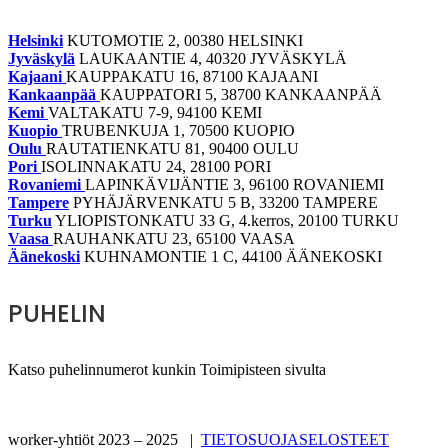
Helsinki
KUTOMOTIE 2, 00380 HELSINKI
Jyväskylä
LAUKAANTIE 4, 40320 JYVÄSKYLÄ
Kajaani
KAUPPAKATU 16, 87100 KAJAANI
Kankaanpää
KAUPPATORI 5, 38700 KANKAANPÄÄ
Kemi
VALTAKATU 7-9, 94100 KEMI
Kuopio
TRUBENKUJA 1, 70500 KUOPIO
Oulu
RAUTATIENKATU 81, 90400 OULU
Pori
ISOLINNAKATU 24, 28100 PORI
Rovaniemi
LAPINKÄVIJÄNTIE 3, 96100 ROVANIEMI
Tampere
PYHÄJÄRVENKATU 5 B, 33200 TAMPERE
Turku
YLIOPISTONKATU 33 G, 4.kerros, 20100 TURKU
Vaasa
RAUHANKATU 23, 65100 VAASA
Äänekoski
KUHNAMONTIE 1 C, 44100 ÄÄNEKOSKI
PUHELIN
Katso puhelinnumerot kunkin Toimipisteen sivulta
worker-yhtiöt 2023 – 2025 |
TIETOSUOJASELOSTEET