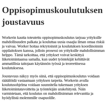
Oppisopimuskoulutuksen
joustavuus
Workerin kautta toteutettu oppisopimuskoulutus tarjoaa yrityksille
mahdollisuuden palkata ja kouluttaa uusia osaajia ilman omaa riskiä
ja vaivaa. Worker hoitaa rekrytoinnit ja koulutuksen koordinoinnin
oppilaitoksen kanssa, jolloin prosessi on yrityksille mahdollisimman
helppo. Tämä tarkoittaa, että yritykset voivat keskittyä
liiketoimintaansa samalla, kun uudet työntekijät kehittävät
ammatillisia taitojaan käytännön työssä ja teoreettisessa
koulutuksessa.
Joustavuus näkyy myös siinä, että oppisopimuskoulutus voidaan
räätälöidä vastaamaan yrityksen tarpeita. Workerin avulla
koulutusohjelma voidaan suunnitella tukemaan yrityksen
liiketoimintatavoitteita ja työntekijän urakehitystä. Näin
varmistetaan, että koulutus on mahdollisimman relevanttia ja
hyödyllistä molemmille osapuolille.