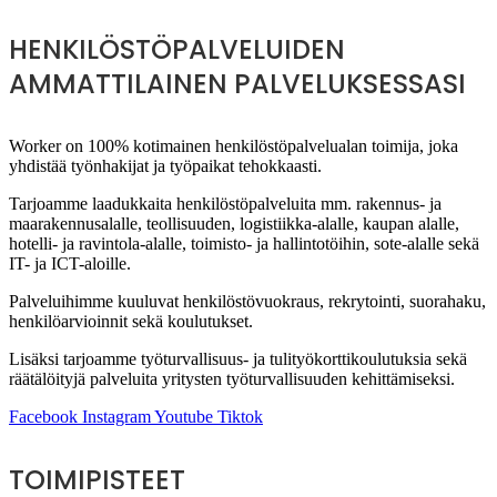
HENKILÖSTÖPALVELUIDEN
AMMATTILAINEN PALVELUKSESSASI
Worker on 100% kotimainen henkilöstöpalvelualan toimija, joka
yhdistää työnhakijat ja työpaikat tehokkaasti.
Tarjoamme laadukkaita henkilöstöpalveluita mm. rakennus- ja
maarakennusalalle, teollisuuden, logistiikka-alalle, kaupan alalle,
hotelli- ja ravintola-alalle, toimisto- ja hallintotöihin, sote-alalle sekä
IT- ja ICT-aloille.
Palveluihimme kuuluvat henkilöstövuokraus, rekrytointi, suorahaku,
henkilöarvioinnit sekä koulutukset.
Lisäksi tarjoamme työturvallisuus- ja tulityökorttikoulutuksia sekä
räätälöityjä palveluita yritysten työturvallisuuden kehittämiseksi.
Facebook
Instagram
Youtube
Tiktok
TOIMIPISTEET