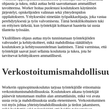
ohjausta ja tukea, mikä auttaa heitä saavuttamaan ammatilliset
tavoitteensa. Worker hoitaa puolestasi koulutuksen käytännön
järjestelyt, opiskelijoiden valinnan sekä yhteydenpidon
oppilaitokseen. Yrityksestäsi nimetään työpaikkaohjaaja, joka vastaa
perehdytyksestä ja työn valvomisesta. Tämä henkilökohtainen tuki
on erityisen tärkeää, kun työntekijät kohtaavat haasteita tai uusia
tilanteita työssään.
Yksilöllinen ohjaus auttaa myös tunnistamaan työntekijöiden
vahvuudet ja kehityskohteet, mikä mahdollistaa räätälöidyn
koulutuksen ja kehityssuunnitelman laatimisen. Tämä varmistaa, että
työntekijät saavat juuri sellaista koulutusta ja tukea, jota he
tarvitsevat kehittyäkseen ammatillisesti.
Verkostoitumismahdollisu
Workerin oppisopimuskoulutus tarjoaa työntekijöille erinomaisia
verkostoitumismahdollisuuksia. Koulutuksen aikana työntekijät
pääsevät tutustumaan muihin alan ammattilaisiin, mikä voi avata
uusia ovia ja mahdollisuuksia uralla etenemiseen. Verkostoituminen
voi myös johtaa yhteistyömahdollisuuksiin ja tiedon jakamiseen,