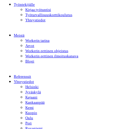
Työntekijälle
Kirjaa työtuntisi
Työturvallisuuskorttikoulutus
Yhteystiedot
Meistä
Workerin tarina
Arvot
Workerin eettinen ohjeistus
Workerin eettinen ilmoituskanava
Blogi
Referenssit
Yhteystiedot
Helsinki
Jyväskylä
Kajaani
Kankaanpää
Kemi
Kuopio
Oulu
Pori
Rovaniemi