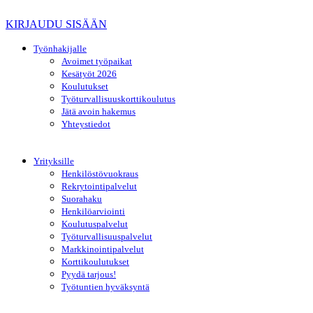
KIRJAUDU SISÄÄN
Työnhakijalle
Avoimet työpaikat
Kesätyöt 2026
Koulutukset
Työturvallisuuskorttikoulutus
Jätä avoin hakemus
Yhteystiedot
Yrityksille
Henkilöstövuokraus
Rekrytointipalvelut
Suorahaku
Henkilöarviointi
Koulutuspalvelut
Työturvallisuuspalvelut
Markkinointipalvelut
Korttikoulutukset
Pyydä tarjous!
Työtuntien hyväksyntä