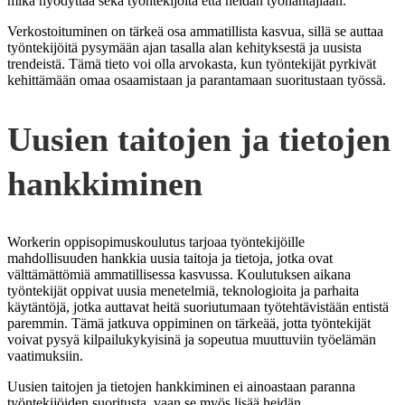
mikä hyödyttää sekä työntekijöitä että heidän työnantajiaan.
Verkostoituminen on tärkeä osa ammatillista kasvua, sillä se auttaa
työntekijöitä pysymään ajan tasalla alan kehityksestä ja uusista
trendeistä. Tämä tieto voi olla arvokasta, kun työntekijät pyrkivät
kehittämään omaa osaamistaan ja parantamaan suoritustaan työssä.
Uusien taitojen ja tietojen
hankkiminen
Workerin oppisopimuskoulutus tarjoaa työntekijöille
mahdollisuuden hankkia uusia taitoja ja tietoja, jotka ovat
välttämättömiä ammatillisessa kasvussa. Koulutuksen aikana
työntekijät oppivat uusia menetelmiä, teknologioita ja parhaita
käytäntöjä, jotka auttavat heitä suoriutumaan työtehtävistään entistä
paremmin. Tämä jatkuva oppiminen on tärkeää, jotta työntekijät
voivat pysyä kilpailukykyisinä ja sopeutua muuttuviin työelämän
vaatimuksiin.
Uusien taitojen ja tietojen hankkiminen ei ainoastaan paranna
työntekijöiden suoritusta, vaan se myös lisää heidän