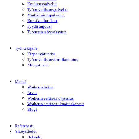
Koulutuspalvelut
Työturvallisuuspalvelut
Markkinointipalvelut
Korttikoulutukset
Pyydä tarjous!
Työtuntien hyväksyntä
Työntekijälle
Kirjaa työtuntisi
Työturvallisuuskorttikoulutus
Yhteystiedot
Meistä
Workerin tarina
Arvot
Workerin eettinen ohjeistus
Workerin eettinen ilmoituskanava
Blogi
Referenssit
Yhteystiedot
Helsinki