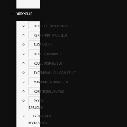
YRITYKSILLE
HENKILÖSTÖVUOKRAUS
REKRYTOINTIPALVELUT
SUORAHAKU
HENKILÖARVIOINTI
KOULUTUSPALVELUT
TYÖTURVALLISUUSPALVELUT
MARKKINOINTIPALVELUT
KORTTIKOULUTUKSET
PYYDÄ
TARJOUS!
TYÖTUNTIEN
HYVÄKSYNTÄ