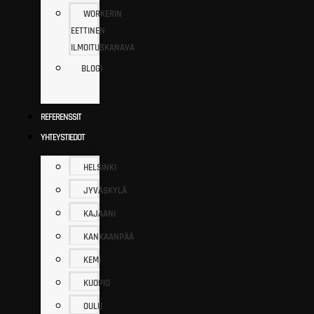
WORKERIN
EETTINEN
ILMOITUSKANAVA
BLOGI
REFERENSSIT
YHTEYSTIEDOT
HELSINKI
JYVÄSKYLÄ
KAJAANI
KANKAANPÄÄ
KEMI
KUOPIO
OULU