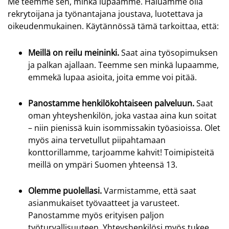
Me teemme sen, minkä lupaamme. Haluamme olla
rekrytoijana ja työnantajana joustava, luotettava ja
oikeudenmukainen. Käytännössä tämä tarkoittaa, että:
Meillä on reilu meininki.
Saat aina työsopimuksen
ja palkan ajallaan. Teemme sen minkä lupaamme,
emmekä lupaa asioita, joita emme voi pitää.
Panostamme henkilökohtaiseen palveluun.
Saat
oman yhteyshenkilön, joka vastaa aina kun soitat
– niin pienissä kuin isommissakin työasioissa. Olet
myös aina tervetullut piipahtamaan
konttorillamme, tarjoamme kahvit! Toimipisteitä
meillä on ympäri Suomen yhteensä 13.
Olemme puolellasi.
Varmistamme, että saat
asianmukaiset työvaatteet ja varusteet.
Panostamme myös erityisen paljon
työturvallisuuteen. Yhteyshenkilösi myös tukee