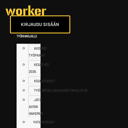
KIRJAUDU SISÄÄN
TYÖNHAKIJALLE
AVOIMET
TYÖPAIKAT
KESÄTYÖT
2026
KOULUTUKSET
TYÖTURVALLISUUSKORTTIKOULUTUS
JÄTÄ
AVOIN
HAKEMUS
YHTEYSTIEDOT