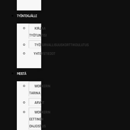
TYÖNTEKIJÄLLE
KIRJAA
TYÖTUNTISI
TYÖTURVALLISUUSKORTTIKOULUTUS
YHTEYSTIEDOT
MEISTÄ
WORKERIN
TARINA
ARVOT
WORKERIN
EETTINEN
OHJEISTUS