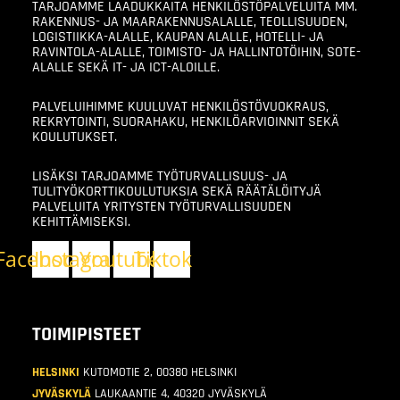
TARJOAMME LAADUKKAITA HENKILÖSTÖPALVELUITA MM.
RAKENNUS- JA MAARAKENNUSALALLE, TEOLLISUUDEN,
LOGISTIIKKA-ALALLE, KAUPAN ALALLE, HOTELLI- JA
RAVINTOLA-ALALLE, TOIMISTO- JA HALLINTOTÖIHIN, SOTE-
ALALLE SEKÄ IT- JA ICT-ALOILLE.
PALVELUIHIMME KUULUVAT HENKILÖSTÖVUOKRAUS,
REKRYTOINTI, SUORAHAKU, HENKILÖARVIOINNIT SEKÄ
KOULUTUKSET.
LISÄKSI TARJOAMME TYÖTURVALLISUUS- JA
TULITYÖKORTTIKOULUTUKSIA SEKÄ RÄÄTÄLÖITYJÄ
PALVELUITA YRITYSTEN TYÖTURVALLISUUDEN
KEHITTÄMISEKSI.
Facebook
Instagram
Youtube
Tiktok
TOIMIPISTEET
HELSINKI
KUTOMOTIE 2, 00380 HELSINKI
JYVÄSKYLÄ
LAUKAANTIE 4, 40320 JYVÄSKYLÄ