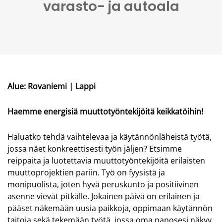
varasto- ja autoala
Alue: Rovaniemi | Lappi
Haemme energisiä muuttotyöntekijöitä keikkatöihin!
Haluatko tehdä vaihtelevaa ja käytännönläheistä työtä,
jossa näet konkreettisesti työn jäljen? Etsimme
reippaita ja luotettavia muuttotyöntekijöitä erilaisten
muuttoprojektien pariin. Työ on fyysistä ja
monipuolista, joten hyvä peruskunto ja positiivinen
asenne vievät pitkälle. Jokainen päivä on erilainen ja
pääset näkemään uusia paikkoja, oppimaan käytännön
taitoja sekä tekemään työtä, jossa oma panosesi näkyy