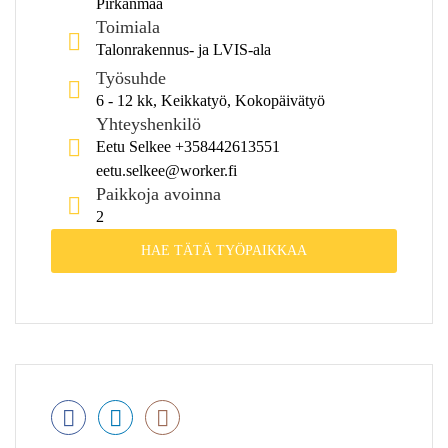
Pirkanmaa
Toimiala
Talonrakennus- ja LVIS-ala
Työsuhde
6 - 12 kk, Keikkatyö, Kokopäivätyö
Yhteyshenkilö
Eetu Selkee +358442613551
eetu.selkee@worker.fi
Paikkoja avoinna
2
HAE TÄTÄ TYÖPAIKKAA