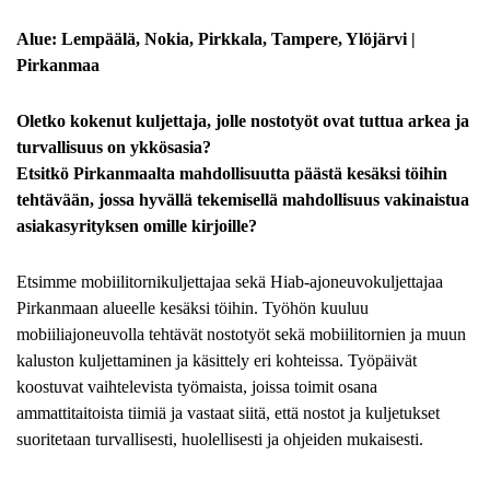
Alue: Lempäälä, Nokia, Pirkkala, Tampere, Ylöjärvi |
Pirkanmaa
Oletko kokenut kuljettaja, jolle nostotyöt ovat tuttua arkea ja
turvallisuus on ykkösasia?
Etsitkö Pirkanmaalta mahdollisuutta päästä kesäksi töihin
tehtävään, jossa hyvällä tekemisellä mahdollisuus vakinaistua
asiakasyrityksen omille kirjoille?
Etsimme mobiilitornikuljettajaa sekä Hiab-ajoneuvokuljettajaa
Pirkanmaan alueelle kesäksi töihin. Työhön kuuluu
mobiiliajoneuvolla tehtävät nostotyöt sekä mobiilitornien ja muun
kaluston kuljettaminen ja käsittely eri kohteissa. Työpäivät
koostuvat vaihtelevista työmaista, joissa toimit osana
ammattitaitoista tiimiä ja vastaat siitä, että nostot ja kuljetukset
suoritetaan turvallisesti, huolellisesti ja ohjeiden mukaisesti.