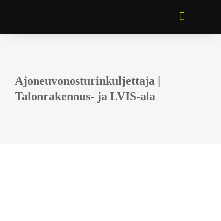
AVOIMET TYÖPAIKAT
Ajoneuvonosturinkuljettaja |
Talonrakennus- ja LVIS-ala