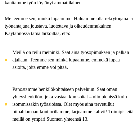
kauttamme työn löytänyt ammattilainen.
Me teemme sen, minkä lupaamme. Haluamme olla rekrytoijana ja
työnantajana joustava, luotettava ja oikeudenmukainen.
Käytännössä tämä tarkoittaa, että:
Meillä on reilu meininki. Saat aina työsopimuksen ja palkan
ajallaan. Teemme sen minkä lupaamme, emmekä lupaa
asioita, joita emme voi pitää.
Panostamme henkilökohtaiseen palveluun. Saat oman
yhteyshenkilön, joka vastaa, kun soitat – niin pienissä kuin
isommissakin työasioissa. Olet myös aina tervetullut
piipahtamaan konttorillamme, tarjoamme kahvit! Toimipisteitä
meillä on ympäri Suomen yhteensä 13.